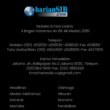
Redaksi &Tata Usaha:
Jl Brigjen Katamso No 66 AB Medan 20151
Telepon:
Redaksi (061) 4512530-4516530-4518530-Fax 4538150
Tata Usaha/Iklan (061) 4554900-4528900-Fax 4527900
Kantor Perwakilan
Jakarta: Jln. Balikpapan No.3 Jakarta 10130, Telepon
(021)3847909-Fax: (021) 3850328
Emai:hariansib.co@gmail.com
Headlines
Olahraga
Medan Sekitarnya
Hiburan
Kriminal
Ekonomi
Martabe
Pendidikan