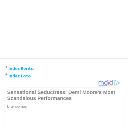
+
Index Berita
+
Index Foto