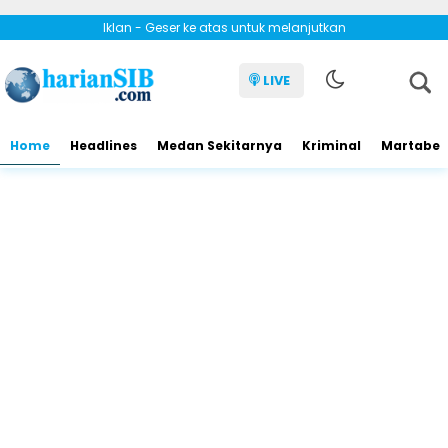
Iklan - Geser ke atas untuk melanjutkan
LIVE
Home
Headlines
Medan Sekitarnya
Kriminal
Martabe