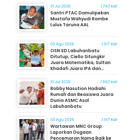
31 Jul 2026
1.743 kali
Santri PTAC Damulipekan
Mustafa Wahyudi Rambe
Lulus Taruna AAL
03 Agu 2026
1.617 kali
OSN SD Labuhanbatu
Ditutup, Ciello Situngkir
Juara Matematika, Sultan
Khadafi Juara IPA dan
Timothy Rangkuti Juara IPS
31 Jul 2026
1.562 kali
Bobby Nasution Hadiahi
Rumah dan Beasiswa Juara
Dunia ASMC Asal
Labuhanbatu
03 Agu 2026
1.197 kali
Wartawan MNC Group
Laporkan Dugaan
Pencemaran Nama Baik ke