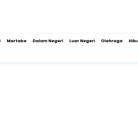
l
Martabe
Dalam Negeri
Luar Negeri
Olahraga
Hib