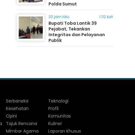
Polda Sumut
20 jam lalu
1.112 kali
Bupati Toba Lantik 39
Pejabat, Tekankan
Integritas dan Pelayanan
Publik
Serbaneka
Teknologi
Kesehatan
Profil
Opini
Komunitas
a
Tajuk Rencana
Kuliner
Mimbar Agama
Laporan Khusus