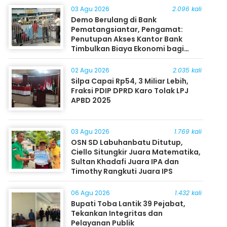
03 Agu 2026
2.096 kali
Demo Berulang di Bank
Pematangsiantar, Pengamat:
Penutupan Akses Kantor Bank
Timbulkan Biaya Ekonomi bagi
Masyarakat
02 Agu 2026
2.035 kali
Silpa Capai Rp54, 3 Miliar Lebih,
Fraksi PDIP DPRD Karo Tolak LPJ
APBD 2025
03 Agu 2026
1.769 kali
OSN SD Labuhanbatu Ditutup,
Ciello Situngkir Juara Matematika,
Sultan Khadafi Juara IPA dan
Timothy Rangkuti Juara IPS
06 Agu 2026
1.432 kali
Bupati Toba Lantik 39 Pejabat,
Tekankan Integritas dan
Pelayanan Publik