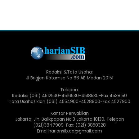
Redaksi &Tata Usaha:
Jl Brigjen Katamso No 66 AB Medan 20151
Telepon:
Redaksi (061) 4512530-4516530-4518530-Fax 4538150
Tata Usaha/Iklan (061) 4554900-4528900-Fax 4527900
Kantor Perwakilan
Jakarta: Jln. Balikpapan No.3 Jakarta 10130, Telepon
(021)3847909-Fax: (021) 3850328
Emai:hariansib.co@gmail.com