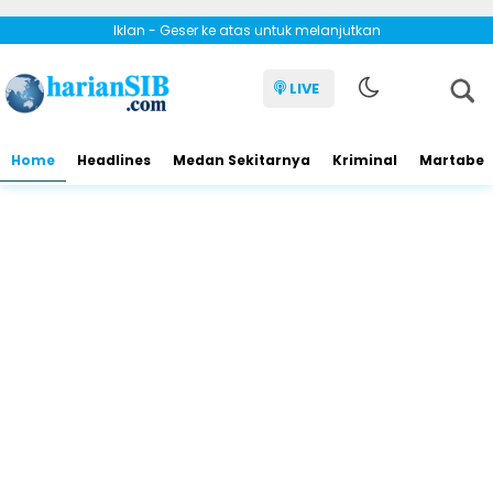
Iklan - Geser ke atas untuk melanjutkan
LIVE
Home
Headlines
Medan Sekitarnya
Kriminal
Martabe