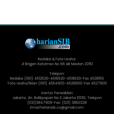
Redaksi &Tata Usaha:
Jl Brigjen Katamso No 66 AB Medan 20151
Telepon:
Redaksi (061) 4512530-4516530-4518530-Fax 4538150
Tata Usaha/Iklan (061) 4554900-4528900-Fax 4527900
Kantor Perwakilan
Jakarta: Jln. Balikpapan No.3 Jakarta 10130, Telepon
(021)3847909-Fax: (021) 3850328
Emai:hariansib.co@gmail.com