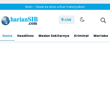
Iklan - Geser ke atas untuk melanjutkan
LIVE
Home
Headlines
Medan Sekitarnya
Kriminal
Martabe