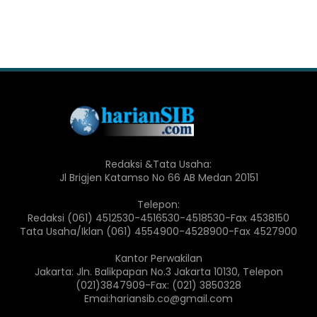
Redaksi &Tata Usaha:
Jl Brigjen Katamso No 66 AB Medan 20151
Telepon:
Redaksi (061) 4512530-4516530-4518530-Fax 4538150
Tata Usaha/Iklan (061) 4554900-4528900-Fax 4527900
Kantor Perwakilan
Jakarta: Jln. Balikpapan No.3 Jakarta 10130, Telepon
(021)3847909-Fax: (021) 3850328
Emai:hariansib.co@gmail.com