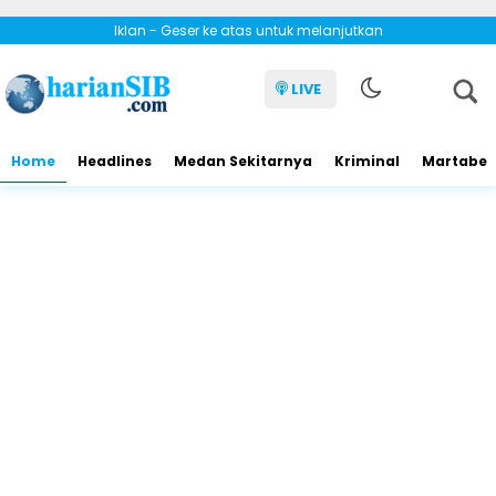
Iklan - Geser ke atas untuk melanjutkan
LIVE
Home
Headlines
Medan Sekitarnya
Kriminal
Martabe