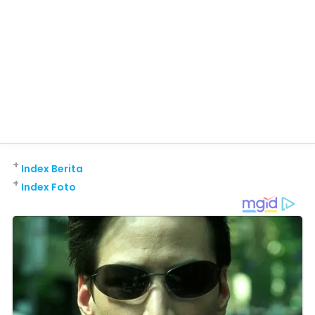
+
Index Berita
+
Index Foto