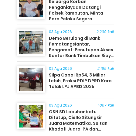
Keluarga Korban
Penganiayaan Datangi
Polsek Rambutan, Minta
Para Pelaku Segera
Ditangkap
03 Agu 2026
2.209 kali
Demo Berulang di Bank
Pematangsiantar,
Pengamat: Penutupan Akses
Kantor Bank Timbulkan Biaya
Ekonomi bagi Masyarakat
02 Agu 2026
2.169 kali
Silpa Capai Rp54, 3 Miliar
Lebih, Fraksi PDIP DPRD Karo
Tolak LPJ APBD 2025
03 Agu 2026
1.887 kali
OSN SD Labuhanbatu
Ditutup, Ciello Situngkir
Juara Matematika, Sultan
Khadafi Juara IPA dan
Timothy Rangkuti Juara IPS