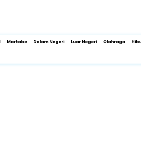
l
Martabe
Dalam Negeri
Luar Negeri
Olahraga
Hib