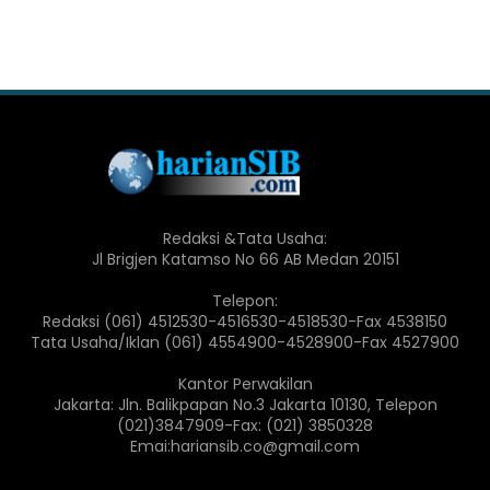
Redaksi &Tata Usaha:
Jl Brigjen Katamso No 66 AB Medan 20151
Telepon:
Redaksi (061) 4512530-4516530-4518530-Fax 4538150
Tata Usaha/Iklan (061) 4554900-4528900-Fax 4527900
Kantor Perwakilan
Jakarta: Jln. Balikpapan No.3 Jakarta 10130, Telepon
(021)3847909-Fax: (021) 3850328
Emai:hariansib.co@gmail.com