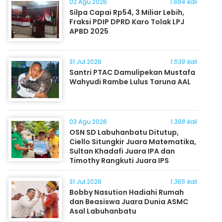
02 Agu 2026
1.684 kali
Silpa Capai Rp54, 3 Miliar Lebih,
Fraksi PDIP DPRD Karo Tolak LPJ
APBD 2025
31 Jul 2026
1.539 kali
Santri PTAC Damulipekan Mustafa
Wahyudi Rambe Lulus Taruna AAL
03 Agu 2026
1.398 kali
OSN SD Labuhanbatu Ditutup,
Ciello Situngkir Juara Matematika,
Sultan Khadafi Juara IPA dan
Timothy Rangkuti Juara IPS
31 Jul 2026
1.365 kali
Bobby Nasution Hadiahi Rumah
dan Beasiswa Juara Dunia ASMC
Asal Labuhanbatu