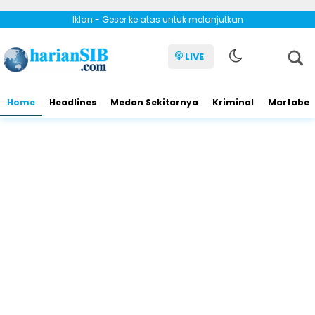
Iklan - Geser ke atas untuk melanjutkan
LIVE
Home
Headlines
Medan Sekitarnya
Kriminal
Martabe