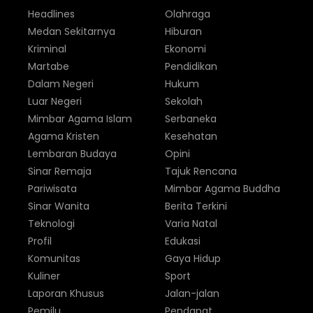
Headlines
Olahraga
Medan Sekitarnya
Hiburan
Kriminal
Ekonomi
Martabe
Pendidikan
Dalam Negeri
Hukum
Luar Negeri
Sekolah
Mimbar Agama Islam
Serbaneka
Agama Kristen
Kesehatan
Lembaran Budaya
Opini
Sinar Remaja
Tajuk Rencana
Pariwisata
Mimbar Agama Buddha
Sinar Wanita
Berita Terkini
Teknologi
Varia Natal
Profil
Edukasi
Komunitas
Gaya Hidup
Kuliner
Sport
Laporan Khusus
Jalan-jalan
Pemilu
Pendapat