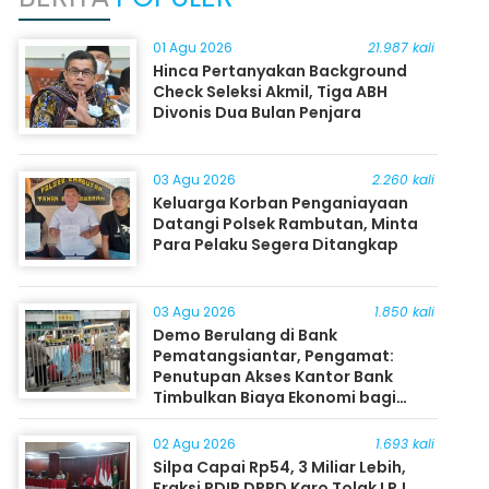
01 Agu 2026
21.987 kali
Hinca Pertanyakan Background
Check Seleksi Akmil, Tiga ABH
Divonis Dua Bulan Penjara
03 Agu 2026
2.260 kali
Keluarga Korban Penganiayaan
Datangi Polsek Rambutan, Minta
Para Pelaku Segera Ditangkap
03 Agu 2026
1.850 kali
Demo Berulang di Bank
Pematangsiantar, Pengamat:
Penutupan Akses Kantor Bank
Timbulkan Biaya Ekonomi bagi
Masyarakat
02 Agu 2026
1.693 kali
Silpa Capai Rp54, 3 Miliar Lebih,
Fraksi PDIP DPRD Karo Tolak LPJ