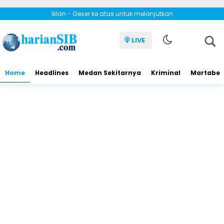
Iklan - Geser ke atas untuk melanjutkan
LIVE
Home
Headlines
Medan Sekitarnya
Kriminal
Martabe