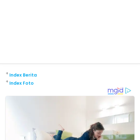
+
Index Berita
+
Index Foto