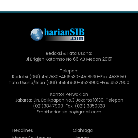
Redaksi &Tata Usaha:
Jl Brigjen Katamso No 66 AB Medan 20151
Telepon:
Redaksi (061) 4512530-4516530-4518530-Fax 4538150
Tata Usaha/Iklan (061) 4554900-4528900-Fax 4527900
Kantor Perwakilan
Jakarta: Jln. Balikpapan No.3 Jakarta 10130, Telepon
(021)3847909-Fax: (021) 3850328
Emai:hariansib.co@gmail.com
Headlines
Olahraga