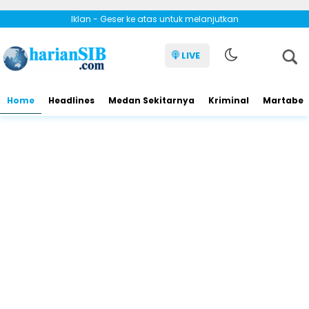
Iklan - Geser ke atas untuk melanjutkan
LIVE
Home
Headlines
Medan Sekitarnya
Kriminal
Martabe