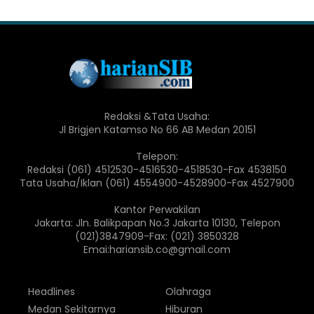
Redaksi &Tata Usaha:
Jl Brigjen Katamso No 66 AB Medan 20151
Telepon:
Redaksi (061) 4512530-4516530-4518530-Fax 4538150
Tata Usaha/Iklan (061) 4554900-4528900-Fax 4527900
Kantor Perwakilan
Jakarta: Jln. Balikpapan No.3 Jakarta 10130, Telepon
(021)3847909-Fax: (021) 3850328
Emai:hariansib.co@gmail.com
Headlines
Olahraga
Medan Sekitarnya
Hiburan