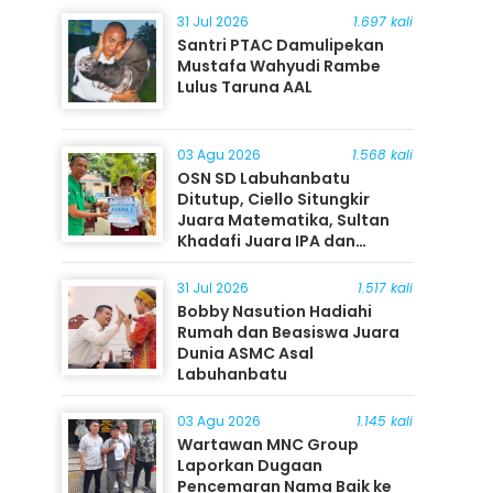
31 Jul 2026
1.697 kali
Santri PTAC Damulipekan
Mustafa Wahyudi Rambe
Lulus Taruna AAL
03 Agu 2026
1.568 kali
OSN SD Labuhanbatu
Ditutup, Ciello Situngkir
Juara Matematika, Sultan
Khadafi Juara IPA dan
Timothy Rangkuti Juara IPS
31 Jul 2026
1.517 kali
Bobby Nasution Hadiahi
Rumah dan Beasiswa Juara
Dunia ASMC Asal
Labuhanbatu
03 Agu 2026
1.145 kali
Wartawan MNC Group
Laporkan Dugaan
Pencemaran Nama Baik ke