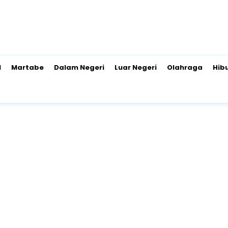
l
Martabe
Dalam Negeri
Luar Negeri
Olahraga
Hib