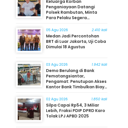
Keluarga Korban
Penganiayaan Datangi
Polsek Rambutan, Minta
Para Pelaku Segera
Ditangkap
05 Agu 2026
2.410 kali
Medan Jadi Percontohan
BRT di Luar Jakarta, Uji Coba
Dimulai 18 Agustus
03 Agu 2026
1.942 kali
Demo Berulang di Bank
Pematangsiantar,
Pengamat: Penutupan Akses
Kantor Bank Timbulkan Biaya
Ekonomi bagi Masyarakat
02 Agu 2026
1.850 kali
Silpa Capai Rp54, 3 Miliar
Lebih, Fraksi PDIP DPRD Karo
Tolak LPJ APBD 2025