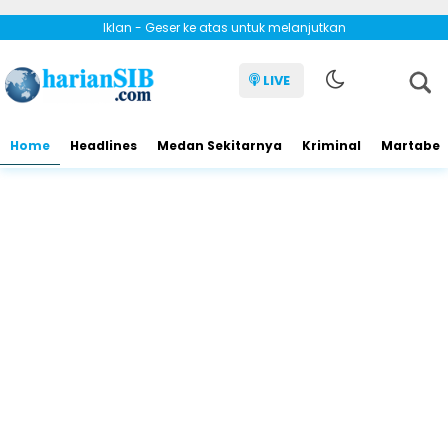
Iklan - Geser ke atas untuk melanjutkan
LIVE
Home
Headlines
Medan Sekitarnya
Kriminal
Martabe