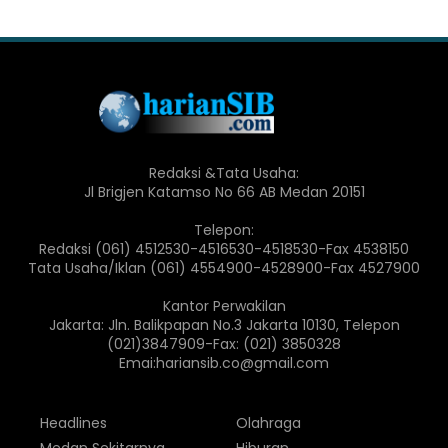
Redaksi &Tata Usaha:
Jl Brigjen Katamso No 66 AB Medan 20151
Telepon:
Redaksi (061) 4512530-4516530-4518530-Fax 4538150
Tata Usaha/Iklan (061) 4554900-4528900-Fax 4527900
Kantor Perwakilan
Jakarta: Jln. Balikpapan No.3 Jakarta 10130, Telepon
(021)3847909-Fax: (021) 3850328
Emai:hariansib.co@gmail.com
Headlines
Olahraga