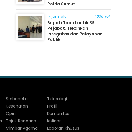
Polda Sumut
17 jam lalu
1.036 kali
Bupati Toba Lantik 39
Pejabat, Tekankan
Integritas dan Pelayanan
Publik
Serbaneka
Teknologi
Kesehatan
Profil
Opini
Komunitas
a
Tajuk Rencana
Kuliner
Mimbar Agama
Laporan Khusus