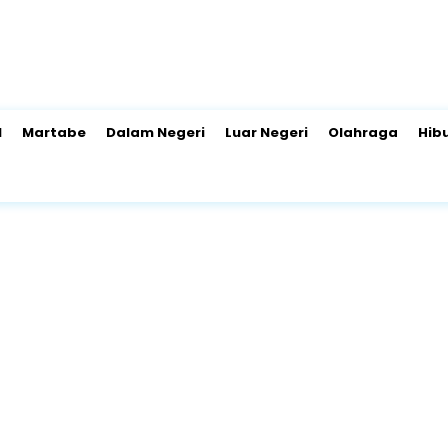
l
Martabe
Dalam Negeri
Luar Negeri
Olahraga
Hib