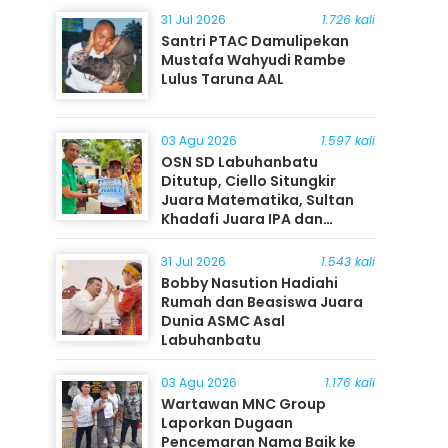
31 Jul 2026
1.726 kali
Santri PTAC Damulipekan
Mustafa Wahyudi Rambe
Lulus Taruna AAL
03 Agu 2026
1.597 kali
OSN SD Labuhanbatu
Ditutup, Ciello Situngkir
Juara Matematika, Sultan
Khadafi Juara IPA dan
Timothy Rangkuti Juara IPS
31 Jul 2026
1.543 kali
Bobby Nasution Hadiahi
Rumah dan Beasiswa Juara
Dunia ASMC Asal
Labuhanbatu
03 Agu 2026
1.176 kali
Wartawan MNC Group
Laporkan Dugaan
Pencemaran Nama Baik ke