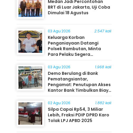
Medan Jadi Percontohan
BRT di Luar Jakarta, Uji Coba
Dimulai 18 Agustus
03 Agu 2026
2.547 kali
Keluarga Korban
Penganiayaan Datangi
Polsek Rambutan, Minta
Para Pelaku Segera
Ditangkap
03 Agu 2026
1.968 kali
Demo Berulang di Bank
Pematangsiantar,
Pengamat: Penutupan Akses
Kantor Bank Timbulkan Biaya
Ekonomi bagi Masyarakat
02 Agu 2026
1.882 kali
Silpa Capai Rp54, 3 Miliar
Lebih, Fraksi PDIP DPRD Karo
Tolak LPJ APBD 2025