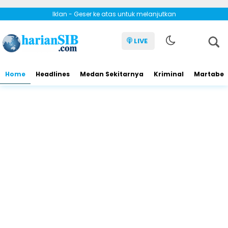
Iklan - Geser ke atas untuk melanjutkan
LIVE
Home
Headlines
Medan Sekitarnya
Kriminal
Martabe