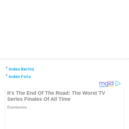
+
Index Berita
+
Index Foto