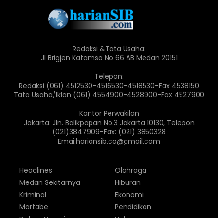
Redaksi &Tata Usaha:
Jl Brigjen Katamso No 66 AB Medan 20151
Telepon:
Redaksi (061) 4512530-4516530-4518530-Fax 4538150
Tata Usaha/Iklan (061) 4554900-4528900-Fax 4527900
Kantor Perwakilan
Jakarta: Jln. Balikpapan No.3 Jakarta 10130, Telepon
(021)3847909-Fax: (021) 3850328
Emai:hariansib.co@gmail.com
Headlines
Olahraga
Medan Sekitarnya
Hiburan
Kriminal
Ekonomi
Martabe
Pendidikan