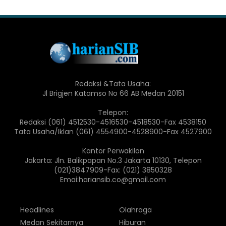
Redaksi &Tata Usaha:
Jl Brigjen Katamso No 66 AB Medan 20151
Telepon:
Redaksi (061) 4512530-4516530-4518530-Fax 4538150
Tata Usaha/Iklan (061) 4554900-4528900-Fax 4527900
Kantor Perwakilan
Jakarta: Jln. Balikpapan No.3 Jakarta 10130, Telepon
(021)3847909-Fax: (021) 3850328
Emai:hariansib.co@gmail.com
Headlines
Olahraga
Medan Sekitarnya
Hiburan