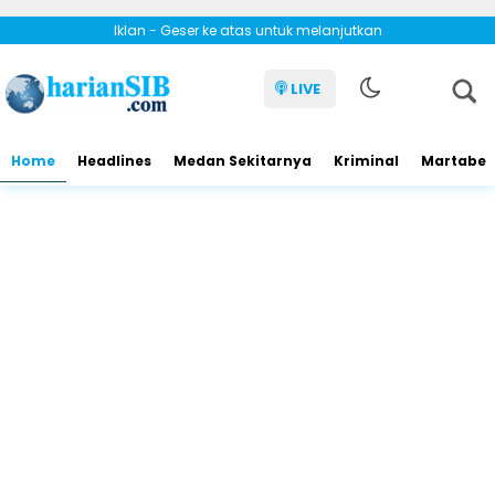
Iklan - Geser ke atas untuk melanjutkan
LIVE
Home
Headlines
Medan Sekitarnya
Kriminal
Martabe