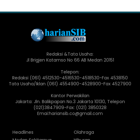
Redaksi &Tata Usaha:
Jl Brigjen Katamso No 66 AB Medan 20151
Telepon:
Redaksi (061) 4512530-4516530-4518530-Fax 4538150
Tata Usaha/Iklan (061) 4554900-4528900-Fax 4527900
Kantor Perwakilan
Jakarta: Jln. Balikpapan No.3 Jakarta 10130, Telepon
(021)3847909-Fax: (021) 3850328
Emai:hariansib.co@gmail.com
Headlines
Olahraga