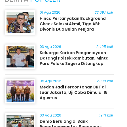
01 Agu 2026
22.097 kali
Hinca Pertanyakan Background
Check Seleksi Akmil, Tiga ABH
Divonis Dua Bulan Penjara
03 Agu 2026
2.495 kali
Keluarga Korban Penganiayaan
Datangi Polsek Rambutan, Minta
Para Pelaku Segera Ditangkap
05 Agu 2026
2.390 kali
Medan Jadi Percontohan BRT di
Luar Jakarta, Uji Coba Dimulai 18
Agustus
03 Agu 2026
1.941 kali
Demo Berulang di Bank
Pematangsiantar, Pengamat: