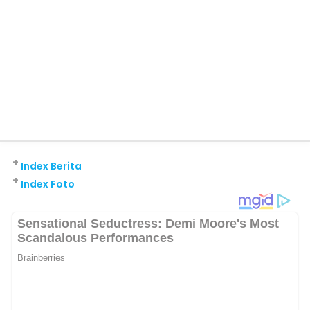
+
Index Berita
+
Index Foto