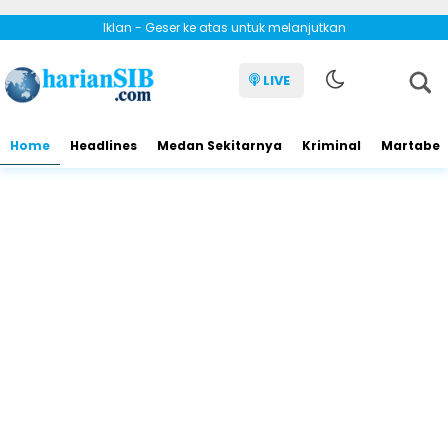
Iklan - Geser ke atas untuk melanjutkan
LIVE
Home
Headlines
Medan Sekitarnya
Kriminal
Martabe