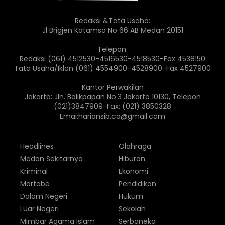
Redaksi &Tata Usaha:
Jl Brigjen Katamso No 66 AB Medan 20151
Telepon:
Redaksi (061) 4512530-4516530-4518530-Fax 4538150
Tata Usaha/Iklan (061) 4554900-4528900-Fax 4527900
Kantor Perwakilan
Jakarta: Jln. Balikpapan No.3 Jakarta 10130, Telepon
(021)3847909-Fax: (021) 3850328
Emai:hariansib.co@gmail.com
Headlines
Olahraga
Medan Sekitarnya
Hiburan
Kriminal
Ekonomi
Martabe
Pendidikan
Dalam Negeri
Hukum
Luar Negeri
Sekolah
Mimbar Agama Islam
Serbaneka