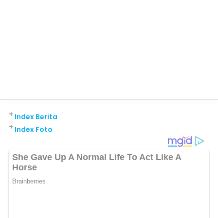
+
Index Berita
+
Index Foto