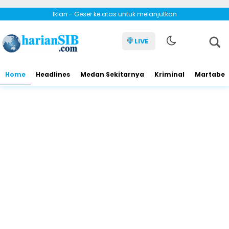
Iklan - Geser ke atas untuk melanjutkan
LIVE
Home
Headlines
Medan Sekitarnya
Kriminal
Martabe