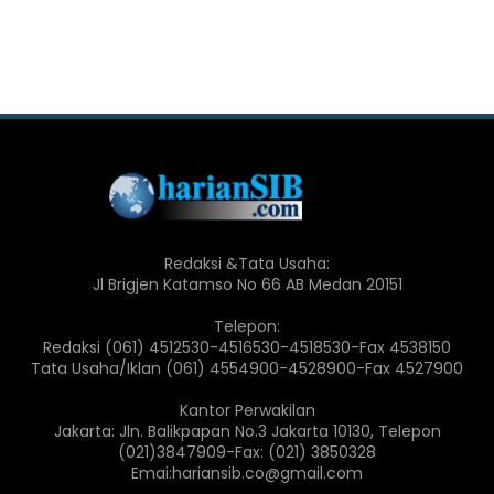
Redaksi &Tata Usaha:
Jl Brigjen Katamso No 66 AB Medan 20151
Telepon:
Redaksi (061) 4512530-4516530-4518530-Fax 4538150
Tata Usaha/Iklan (061) 4554900-4528900-Fax 4527900
Kantor Perwakilan
Jakarta: Jln. Balikpapan No.3 Jakarta 10130, Telepon
(021)3847909-Fax: (021) 3850328
Emai:hariansib.co@gmail.com