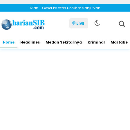
Iklan - Geser ke atas untuk melanjutkan
LIVE
Home
Headlines
Medan Sekitarnya
Kriminal
Martabe