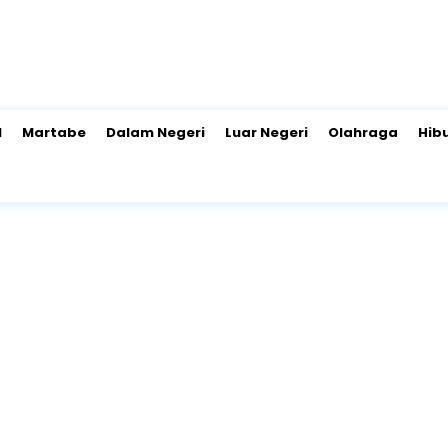
l
Martabe
Dalam Negeri
Luar Negeri
Olahraga
Hib