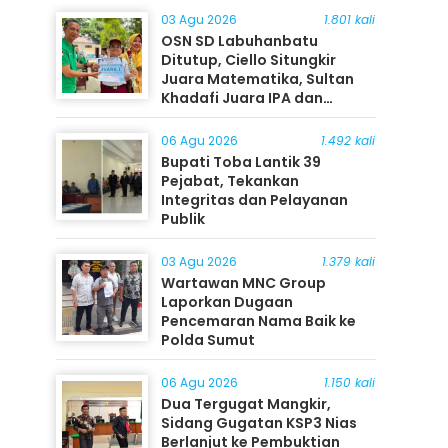
03 Agu 2026
1.801 kali
OSN SD Labuhanbatu
Ditutup, Ciello Situngkir
Juara Matematika, Sultan
Khadafi Juara IPA dan
Timothy Rangkuti Juara IPS
06 Agu 2026
1.492 kali
Bupati Toba Lantik 39
Pejabat, Tekankan
Integritas dan Pelayanan
Publik
03 Agu 2026
1.379 kali
Wartawan MNC Group
Laporkan Dugaan
Pencemaran Nama Baik ke
Polda Sumut
06 Agu 2026
1.150 kali
Dua Tergugat Mangkir,
Sidang Gugatan KSP3 Nias
Berlanjut ke Pembuktian