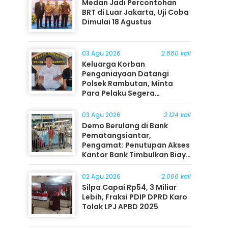
Medan Jadi Percontohan
BRT di Luar Jakarta, Uji Coba
Dimulai 18 Agustus
03 Agu 2026
2.880 kali
Keluarga Korban
Penganiayaan Datangi
Polsek Rambutan, Minta
Para Pelaku Segera
Ditangkap
03 Agu 2026
2.124 kali
Demo Berulang di Bank
Pematangsiantar,
Pengamat: Penutupan Akses
Kantor Bank Timbulkan Biaya
Ekonomi bagi Masyarakat
02 Agu 2026
2.066 kali
Silpa Capai Rp54, 3 Miliar
Lebih, Fraksi PDIP DPRD Karo
Tolak LPJ APBD 2025