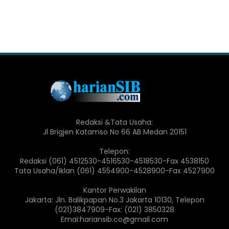
Redaksi &Tata Usaha:
Jl Brigjen Katamso No 66 AB Medan 20151
Telepon:
Redaksi (061) 4512530-4516530-4518530-Fax 4538150
Tata Usaha/Iklan (061) 4554900-4528900-Fax 4527900
Kantor Perwakilan
Jakarta: Jln. Balikpapan No.3 Jakarta 10130, Telepon
(021)3847909-Fax: (021) 3850328
Emai:hariansib.co@gmail.com