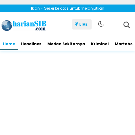
Iklan - Geser ke atas untuk melanjutkan
LIVE
Home
Headlines
Medan Sekitarnya
Kriminal
Martabe