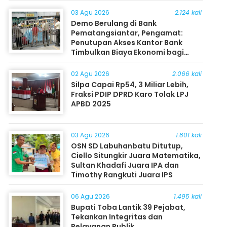
03 Agu 2026
2.124 kali
Demo Berulang di Bank
Pematangsiantar, Pengamat:
Penutupan Akses Kantor Bank
Timbulkan Biaya Ekonomi bagi
Masyarakat
02 Agu 2026
2.066 kali
Silpa Capai Rp54, 3 Miliar Lebih,
Fraksi PDIP DPRD Karo Tolak LPJ
APBD 2025
03 Agu 2026
1.801 kali
OSN SD Labuhanbatu Ditutup,
Ciello Situngkir Juara Matematika,
Sultan Khadafi Juara IPA dan
Timothy Rangkuti Juara IPS
06 Agu 2026
1.495 kali
Bupati Toba Lantik 39 Pejabat,
Tekankan Integritas dan
Pelayanan Publik