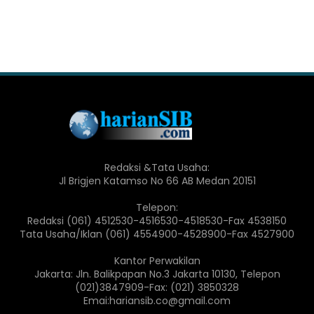
Redaksi &Tata Usaha:
Jl Brigjen Katamso No 66 AB Medan 20151
Telepon:
Redaksi (061) 4512530-4516530-4518530-Fax 4538150
Tata Usaha/Iklan (061) 4554900-4528900-Fax 4527900
Kantor Perwakilan
Jakarta: Jln. Balikpapan No.3 Jakarta 10130, Telepon
(021)3847909-Fax: (021) 3850328
Emai:hariansib.co@gmail.com