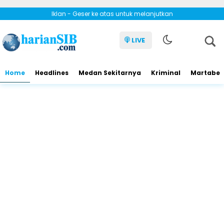
Iklan - Geser ke atas untuk melanjutkan
LIVE
Home
Headlines
Medan Sekitarnya
Kriminal
Martabe