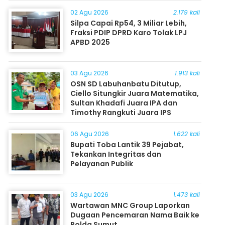
Masyarakat
02 Agu 2026
2.179 kali
Silpa Capai Rp54, 3 Miliar Lebih,
Fraksi PDIP DPRD Karo Tolak LPJ
APBD 2025
03 Agu 2026
1.913 kali
OSN SD Labuhanbatu Ditutup,
Ciello Situngkir Juara Matematika,
Sultan Khadafi Juara IPA dan
Timothy Rangkuti Juara IPS
06 Agu 2026
1.622 kali
Bupati Toba Lantik 39 Pejabat,
Tekankan Integritas dan
Pelayanan Publik
03 Agu 2026
1.473 kali
Wartawan MNC Group Laporkan
Dugaan Pencemaran Nama Baik ke
Polda Sumut