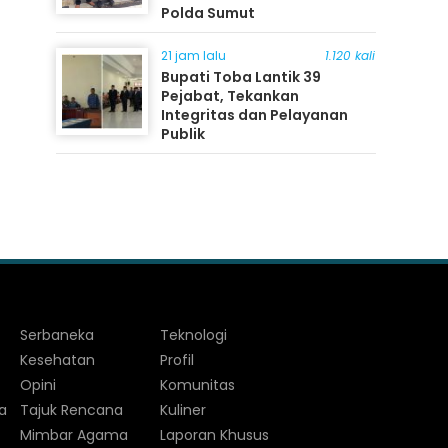
Polda Sumut
21 jam lalu
1.120 kali
Bupati Toba Lantik 39
Pejabat, Tekankan
Integritas dan Pelayanan
Publik
Serbaneka
Teknologi
Kesehatan
Profil
Opini
Komunitas
a
Tajuk Rencana
Kuliner
Mimbar Agama
Laporan Khusus