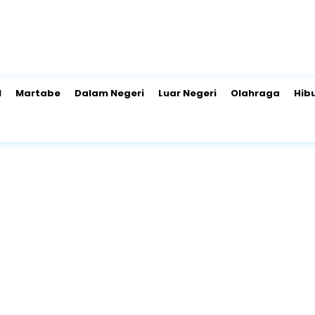
l
Martabe
Dalam Negeri
Luar Negeri
Olahraga
Hib