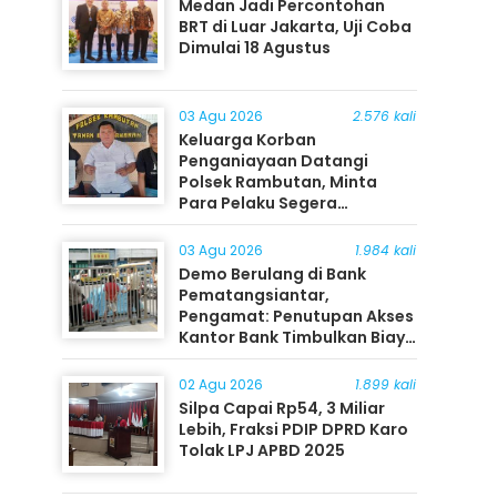
Medan Jadi Percontohan
BRT di Luar Jakarta, Uji Coba
Dimulai 18 Agustus
03 Agu 2026
2.576 kali
Keluarga Korban
Penganiayaan Datangi
Polsek Rambutan, Minta
Para Pelaku Segera
Ditangkap
03 Agu 2026
1.984 kali
Demo Berulang di Bank
Pematangsiantar,
Pengamat: Penutupan Akses
Kantor Bank Timbulkan Biaya
Ekonomi bagi Masyarakat
02 Agu 2026
1.899 kali
Silpa Capai Rp54, 3 Miliar
Lebih, Fraksi PDIP DPRD Karo
Tolak LPJ APBD 2025