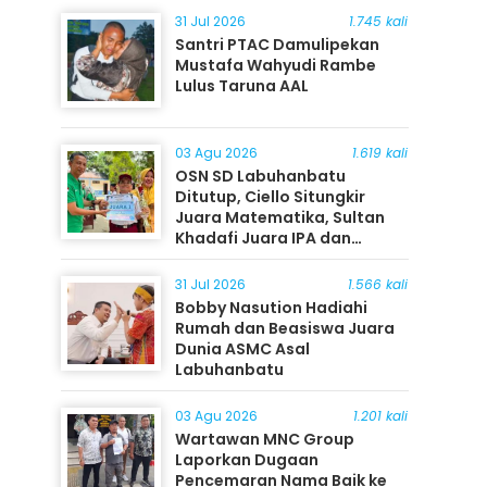
31 Jul 2026
1.745 kali
Santri PTAC Damulipekan
Mustafa Wahyudi Rambe
Lulus Taruna AAL
03 Agu 2026
1.619 kali
OSN SD Labuhanbatu
Ditutup, Ciello Situngkir
Juara Matematika, Sultan
Khadafi Juara IPA dan
Timothy Rangkuti Juara IPS
31 Jul 2026
1.566 kali
Bobby Nasution Hadiahi
Rumah dan Beasiswa Juara
Dunia ASMC Asal
Labuhanbatu
03 Agu 2026
1.201 kali
Wartawan MNC Group
Laporkan Dugaan
Pencemaran Nama Baik ke