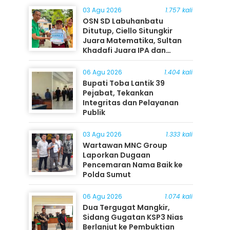
03 Agu 2026
1.757 kali
OSN SD Labuhanbatu
Ditutup, Ciello Situngkir
Juara Matematika, Sultan
Khadafi Juara IPA dan
Timothy Rangkuti Juara IPS
06 Agu 2026
1.404 kali
Bupati Toba Lantik 39
Pejabat, Tekankan
Integritas dan Pelayanan
Publik
03 Agu 2026
1.333 kali
Wartawan MNC Group
Laporkan Dugaan
Pencemaran Nama Baik ke
Polda Sumut
06 Agu 2026
1.074 kali
Dua Tergugat Mangkir,
Sidang Gugatan KSP3 Nias
Berlanjut ke Pembuktian