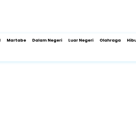
l
Martabe
Dalam Negeri
Luar Negeri
Olahraga
Hib