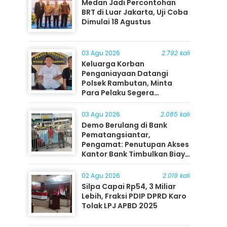
Medan Jadi Percontohan
BRT di Luar Jakarta, Uji Coba
Dimulai 18 Agustus
03 Agu 2026
2.792 kali
Keluarga Korban
Penganiayaan Datangi
Polsek Rambutan, Minta
Para Pelaku Segera
Ditangkap
03 Agu 2026
2.085 kali
Demo Berulang di Bank
Pematangsiantar,
Pengamat: Penutupan Akses
Kantor Bank Timbulkan Biaya
Ekonomi bagi Masyarakat
02 Agu 2026
2.019 kali
Silpa Capai Rp54, 3 Miliar
Lebih, Fraksi PDIP DPRD Karo
Tolak LPJ APBD 2025