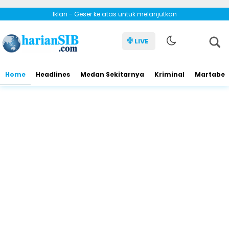
Iklan - Geser ke atas untuk melanjutkan
LIVE
Home
Headlines
Medan Sekitarnya
Kriminal
Martabe