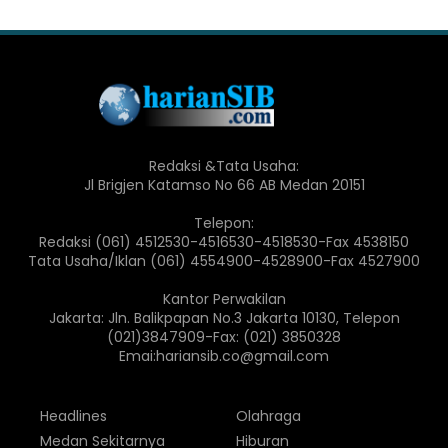
Redaksi &Tata Usaha:
Jl Brigjen Katamso No 66 AB Medan 20151
Telepon:
Redaksi (061) 4512530-4516530-4518530-Fax 4538150
Tata Usaha/Iklan (061) 4554900-4528900-Fax 4527900
Kantor Perwakilan
Jakarta: Jln. Balikpapan No.3 Jakarta 10130, Telepon
(021)3847909-Fax: (021) 3850328
Emai:hariansib.co@gmail.com
Headlines
Olahraga
Medan Sekitarnya
Hiburan