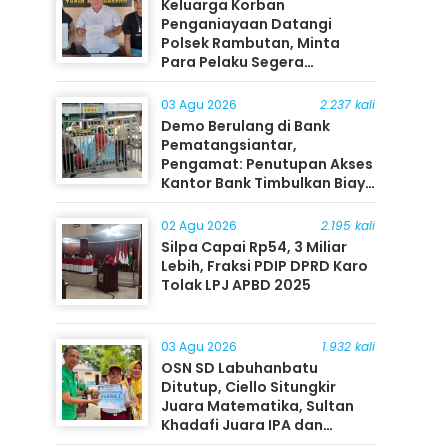
Keluarga Korban
Penganiayaan Datangi
Polsek Rambutan, Minta
Para Pelaku Segera
Ditangkap
03 Agu 2026
2.237 kali
Demo Berulang di Bank
Pematangsiantar,
Pengamat: Penutupan Akses
Kantor Bank Timbulkan Biaya
Ekonomi bagi Masyarakat
02 Agu 2026
2.195 kali
Silpa Capai Rp54, 3 Miliar
Lebih, Fraksi PDIP DPRD Karo
Tolak LPJ APBD 2025
03 Agu 2026
1.932 kali
OSN SD Labuhanbatu
Ditutup, Ciello Situngkir
Juara Matematika, Sultan
Khadafi Juara IPA dan
Timothy Rangkuti Juara IPS