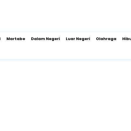
l
Martabe
Dalam Negeri
Luar Negeri
Olahraga
Hib