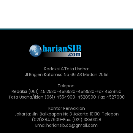
Redaksi &Tata Usaha:
Jl Brigjen Katamso No 66 AB Medan 20151
Telepon:
Redaksi (061) 4512530-4516530-4518530-Fax 4538150
Tata Usaha/Iklan (061) 4554900-4528900-Fax 4527900
Kantor Perwakilan
Jakarta: Jln. Balikpapan No.3 Jakarta 10130, Telepon
(021)3847909-Fax: (021) 3850328
Emai:hariansib.co@gmail.com