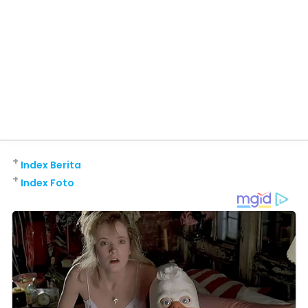
+
Index Berita
+
Index Foto