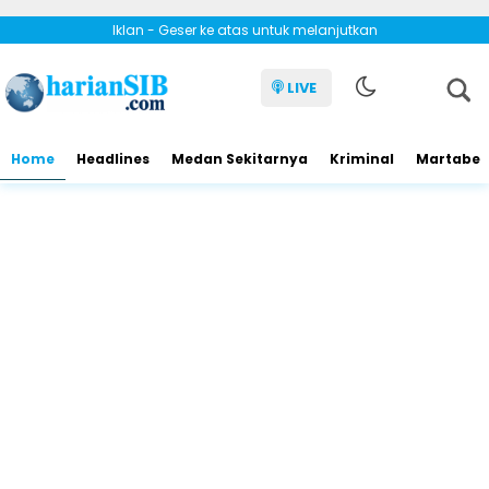
Iklan - Geser ke atas untuk melanjutkan
LIVE
Home
Headlines
Medan Sekitarnya
Kriminal
Martabe