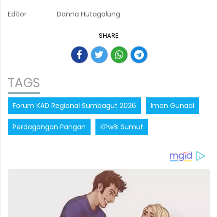
Editor
: Donna Hutagalung
SHARE:
TAGS
Forum KAD Regional Sumbagut 2026
Iman Gunadi
Perdagangan Pangan
KPwBI Sumut