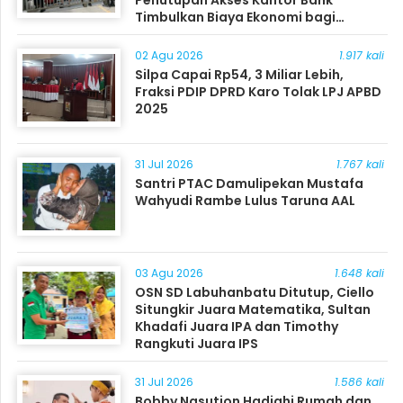
Penutupan Akses Kantor Bank
Timbulkan Biaya Ekonomi bagi
Masyarakat
02 Agu 2026
1.917 kali
Silpa Capai Rp54, 3 Miliar Lebih,
Fraksi PDIP DPRD Karo Tolak LPJ APBD
2025
31 Jul 2026
1.767 kali
Santri PTAC Damulipekan Mustafa
Wahyudi Rambe Lulus Taruna AAL
03 Agu 2026
1.648 kali
OSN SD Labuhanbatu Ditutup, Ciello
Situngkir Juara Matematika, Sultan
Khadafi Juara IPA dan Timothy
Rangkuti Juara IPS
31 Jul 2026
1.586 kali
Bobby Nasution Hadiahi Rumah dan