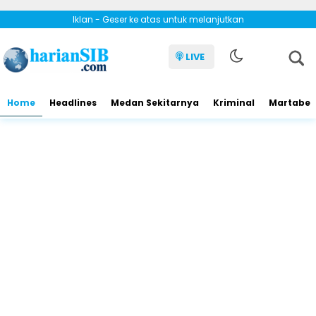
Iklan - Geser ke atas untuk melanjutkan
LIVE
Home
Headlines
Medan Sekitarnya
Kriminal
Martabe