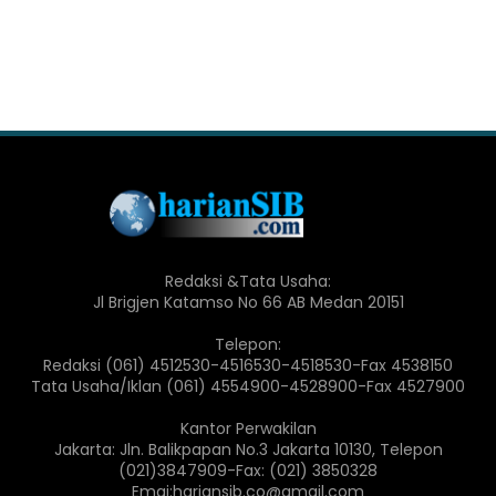
Redaksi &Tata Usaha:
Jl Brigjen Katamso No 66 AB Medan 20151
Telepon:
Redaksi (061) 4512530-4516530-4518530-Fax 4538150
Tata Usaha/Iklan (061) 4554900-4528900-Fax 4527900
Kantor Perwakilan
Jakarta: Jln. Balikpapan No.3 Jakarta 10130, Telepon
(021)3847909-Fax: (021) 3850328
Emai:hariansib.co@gmail.com