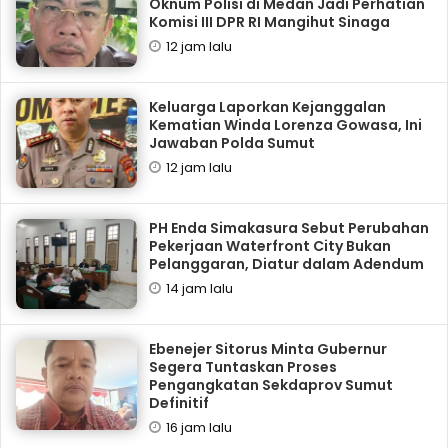
Oknum Polisi di Medan Jadi Perhatian
Komisi III DPR RI Mangihut Sinaga
12 jam lalu
Keluarga Laporkan Kejanggalan
Kematian Winda Lorenza Gowasa, Ini
Jawaban Polda Sumut
12 jam lalu
PH Enda Simakasura Sebut Perubahan
Pekerjaan Waterfront City Bukan
Pelanggaran, Diatur dalam Adendum
14 jam lalu
Ebenejer Sitorus Minta Gubernur
Segera Tuntaskan Proses
Pengangkatan Sekdaprov Sumut
Definitif
16 jam lalu