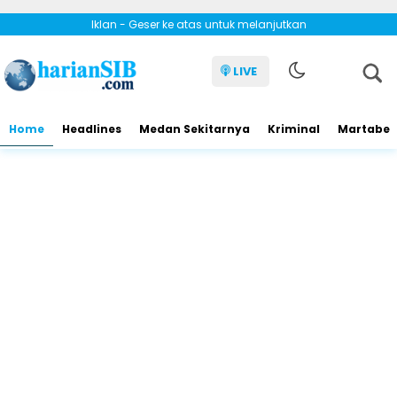
Iklan - Geser ke atas untuk melanjutkan
LIVE
Home
Headlines
Medan Sekitarnya
Kriminal
Martabe