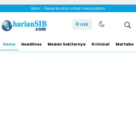
Iklan - Geser ke atas untuk melanjutkan
LIVE
Home
Headlines
Medan Sekitarnya
Kriminal
Martabe