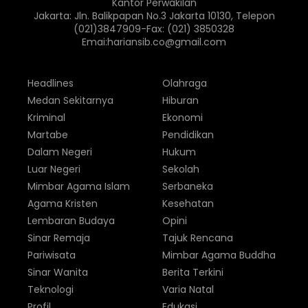
Kantor Perwakilan
Jakarta: Jln. Balikpapan No.3 Jakarta 10130, Telepon
(021)3847909-Fax: (021) 3850328
Emai:hariansib.co@gmail.com
Headlines
Olahraga
Medan Sekitarnya
Hiburan
Kriminal
Ekonomi
Martabe
Pendidikan
Dalam Negeri
Hukum
Luar Negeri
Sekolah
Mimbar Agama Islam
Serbaneka
Agama Kristen
Kesehatan
Lembaran Budaya
Opini
Sinar Remaja
Tajuk Rencana
Pariwisata
Mimbar Agama Buddha
Sinar Wanita
Berita Terkini
Teknologi
Varia Natal
Profil
Edukasi