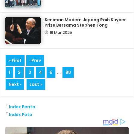
Seniman Modern Jepang Raih Kuyper
Prize Bersama Stephen Tong
16 Mar 2025
« First
‹ Prev
1
2
3
4
5
...
88
Next ›
Last »
+
Index Berita
+
Index Foto