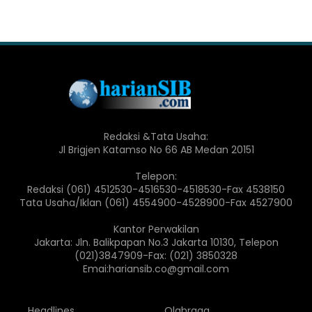
Redaksi &Tata Usaha:
Jl Brigjen Katamso No 66 AB Medan 20151
Telepon:
Redaksi (061) 4512530-4516530-4518530-Fax 4538150
Tata Usaha/Iklan (061) 4554900-4528900-Fax 4527900
Kantor Perwakilan
Jakarta: Jln. Balikpapan No.3 Jakarta 10130, Telepon
(021)3847909-Fax: (021) 3850328
Emai:hariansib.co@gmail.com
Headlines
Olahraga