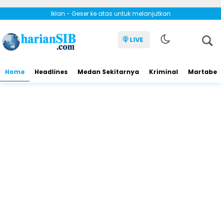
Iklan - Geser ke atas untuk melanjutkan
LIVE
Home
Headlines
Medan Sekitarnya
Kriminal
Martabe