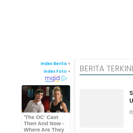
Index Berita
+
BERITA TERKIN
Index Foto
+
S
U