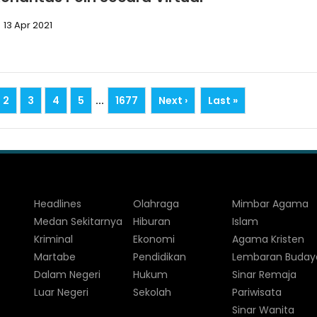
13 Apr 2021
2
3
4
5
...
1677
Next ›
Last »
Headlines
Olahraga
Mimbar Agama
Medan Sekitarnya
Hiburan
Islam
Kriminal
Ekonomi
Agama Kristen
Martabe
Pendidikan
Lembaran Buday
Dalam Negeri
Hukum
Sinar Remaja
Luar Negeri
Sekolah
Pariwisata
Sinar Wanita