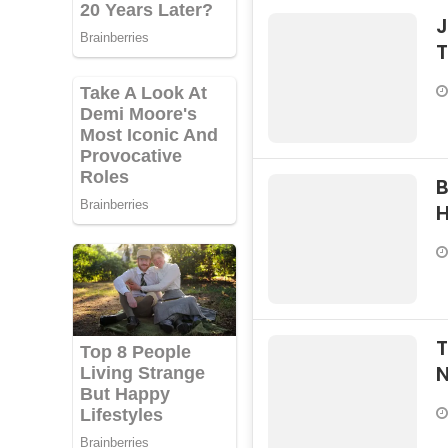
J
T
B
T
N