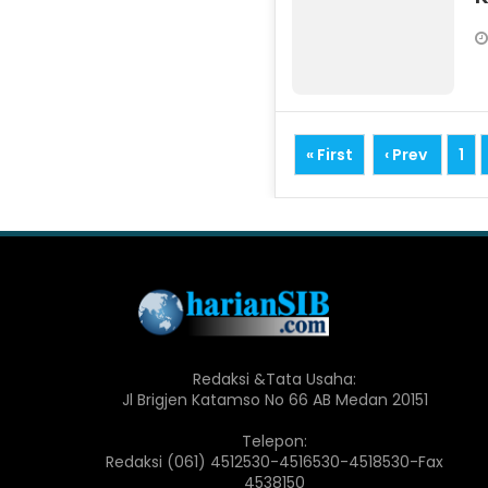
« First
‹ Prev
1
Redaksi &Tata Usaha:
Jl Brigjen Katamso No 66 AB Medan 20151
Telepon:
Redaksi (061) 4512530-4516530-4518530-Fax
4538150