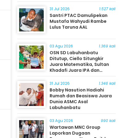
31 Jul 2026
1.527 kali
Santri PTAC Damulipekan
Mustafa Wahyudi Rambe
Lulus Taruna AAL
03 Agu 2026
1.369 kali
OSN SD Labuhanbatu
Ditutup, Ciello Situngkir
Juara Matematika, Sultan
Khadafi Juara IPA dan
Timothy Rangkuti Juara IPS
31 Jul 2026
1.346 kali
Bobby Nasution Hadiahi
Rumah dan Beasiswa Juara
Dunia ASMC Asal
Labuhanbatu
03 Agu 2026
990 kali
Wartawan MNC Group
Laporkan Dugaan