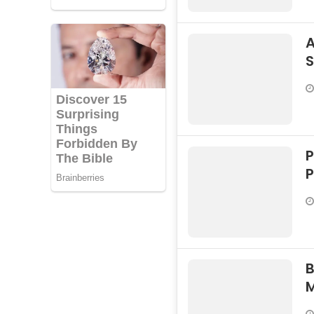
A
S
P
M