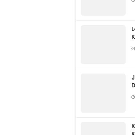
L
J
D
K
K