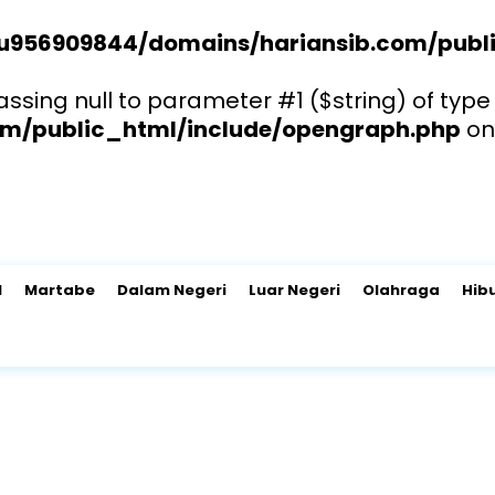
u956909844/domains/hariansib.com/publi
sing null to parameter #1 ($string) of type 
m/public_html/include/opengraph.php
on
l
Martabe
Dalam Negeri
Luar Negeri
Olahraga
Hib