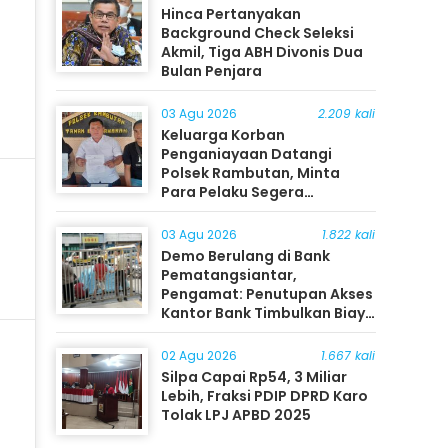
Hinca Pertanyakan
Background Check Seleksi
Akmil, Tiga ABH Divonis Dua
Bulan Penjara
03 Agu 2026
2.209 kali
Keluarga Korban
Penganiayaan Datangi
Polsek Rambutan, Minta
Para Pelaku Segera
Ditangkap
03 Agu 2026
1.822 kali
Demo Berulang di Bank
Pematangsiantar,
Pengamat: Penutupan Akses
Kantor Bank Timbulkan Biaya
Ekonomi bagi Masyarakat
02 Agu 2026
1.667 kali
Silpa Capai Rp54, 3 Miliar
Lebih, Fraksi PDIP DPRD Karo
Tolak LPJ APBD 2025