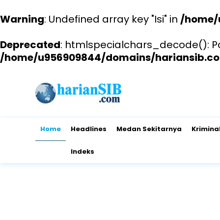
Warning
: Undefined array key "Isi" in
/home/
Deprecated
: htmlspecialchars_decode(): Pas
/home/u956909844/domains/hariansib.co
Home
Headlines
Medan Sekitarnya
Krimina
Indeks