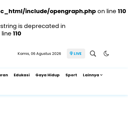
c_html/include/opengraph.php
on line
110
string is deprecated in
 line
110
Kamis, 06 Agustus 2026
LIVE
uran
Edukasi
Gaya Hidup
Sport
Lainnya