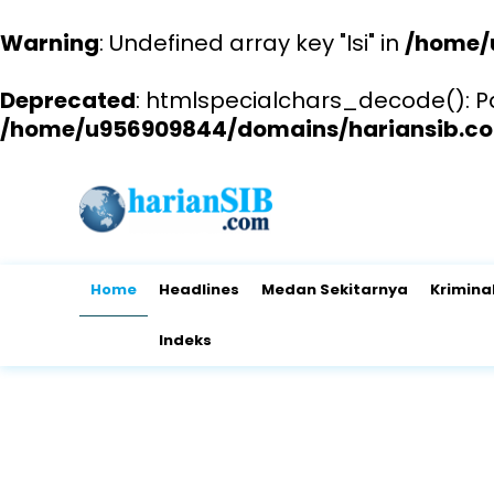
Warning
: Undefined array key "Isi" in
/home/
Deprecated
: htmlspecialchars_decode(): Pas
/home/u956909844/domains/hariansib.co
Home
Headlines
Medan Sekitarnya
Krimina
Indeks