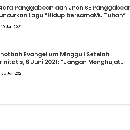
Clara Panggabean dan Jhon SE Panggabea
Luncurkan Lagu “Hidup bersamaMu Tuhan”
19 Jun 2021
hotbah Evangelium Minggu I Setelah
initatis, 6 Juni 2021: “Jangan Menghujat
oh Kudus” (Mark. 3: 20-35)
05 Jun 2021