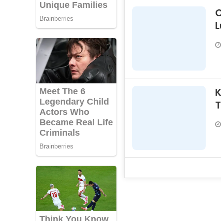
K
Tr
R