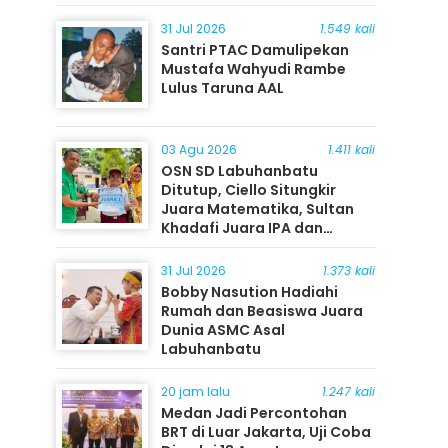
31 Jul 2026
1.549 kali
Santri PTAC Damulipekan
Mustafa Wahyudi Rambe
Lulus Taruna AAL
03 Agu 2026
1.411 kali
OSN SD Labuhanbatu
Ditutup, Ciello Situngkir
Juara Matematika, Sultan
Khadafi Juara IPA dan
Timothy Rangkuti Juara IPS
31 Jul 2026
1.373 kali
Bobby Nasution Hadiahi
Rumah dan Beasiswa Juara
Dunia ASMC Asal
Labuhanbatu
20 jam lalu
1.247 kali
Medan Jadi Percontohan
BRT di Luar Jakarta, Uji Coba