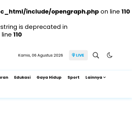
c_html/include/opengraph.php
on line
110
string is deprecated in
 line
110
Kamis, 06 Agustus 2026
LIVE
uran
Edukasi
Gaya Hidup
Sport
Lainnya