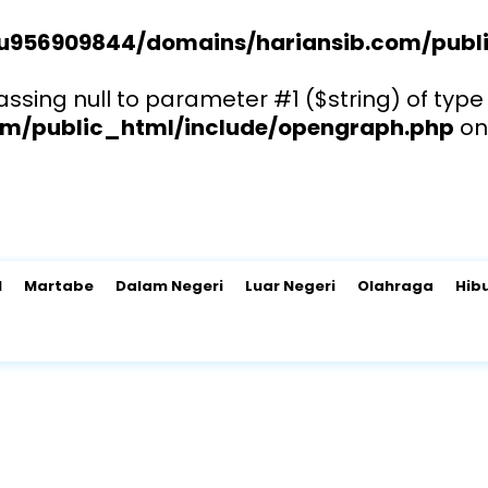
u956909844/domains/hariansib.com/publi
sing null to parameter #1 ($string) of type 
m/public_html/include/opengraph.php
on
l
Martabe
Dalam Negeri
Luar Negeri
Olahraga
Hib