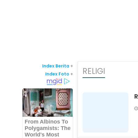
Index Berita
+
RELIGI
Index Foto
+
R