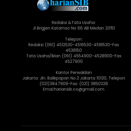
Redaksi &Tata Usaha:
Jl Brigjen Katamso No 66 AB Medan 20151
Telepon:
Redaksi (061) 4512530-4516530-4518530-Fax
4538150
Tata Usaha/Iklan (061) 4554900-4528900-Fax
4527900
Kantor Perwakilan
Jakarta: Jln. Balikpapan No.3 Jakarta 10130, Telepon
(021)3847909-Fax: (021) 3850328
Emai:hariansib.co@gmail.com