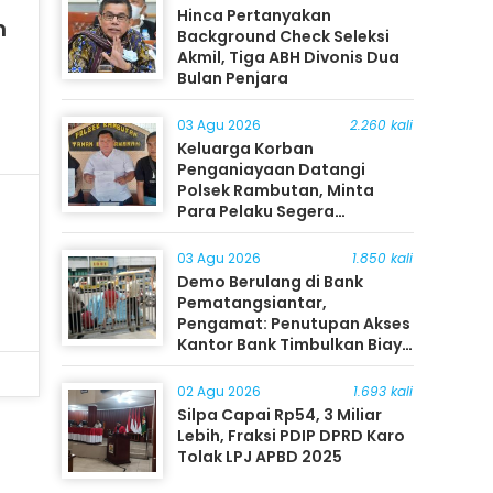
Hinca Pertanyakan
n
Background Check Seleksi
Akmil, Tiga ABH Divonis Dua
Bulan Penjara
03 Agu 2026
2.260 kali
Keluarga Korban
Penganiayaan Datangi
Polsek Rambutan, Minta
Para Pelaku Segera
Ditangkap
03 Agu 2026
1.850 kali
Demo Berulang di Bank
Pematangsiantar,
Pengamat: Penutupan Akses
Kantor Bank Timbulkan Biaya
Ekonomi bagi Masyarakat
02 Agu 2026
1.693 kali
Silpa Capai Rp54, 3 Miliar
Lebih, Fraksi PDIP DPRD Karo
Tolak LPJ APBD 2025