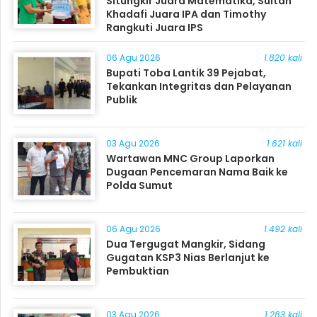
Situngkir Juara Matematika, Sultan
Khadafi Juara IPA dan Timothy
Rangkuti Juara IPS
06 Agu 2026
1.820 kali
Bupati Toba Lantik 39 Pejabat,
Tekankan Integritas dan Pelayanan
Publik
03 Agu 2026
1.621 kali
Wartawan MNC Group Laporkan
Dugaan Pencemaran Nama Baik ke
Polda Sumut
06 Agu 2026
1.492 kali
Dua Tergugat Mangkir, Sidang
Gugatan KSP3 Nias Berlanjut ke
Pembuktian
03 Agu 2026
1.283 kali