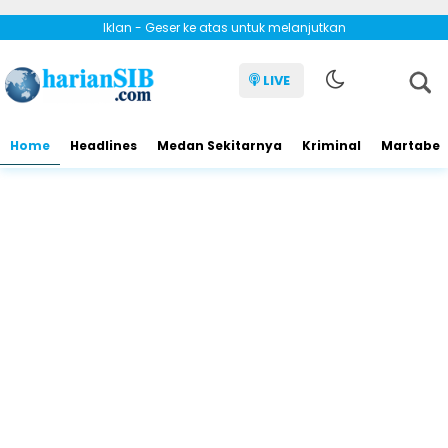
Iklan - Geser ke atas untuk melanjutkan
LIVE
Home
Headlines
Medan Sekitarnya
Kriminal
Martabe