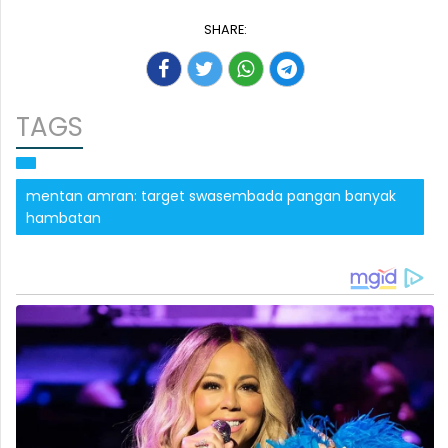
SHARE:
TAGS
mentan amran: target swasembada pangan banyak
hambatan