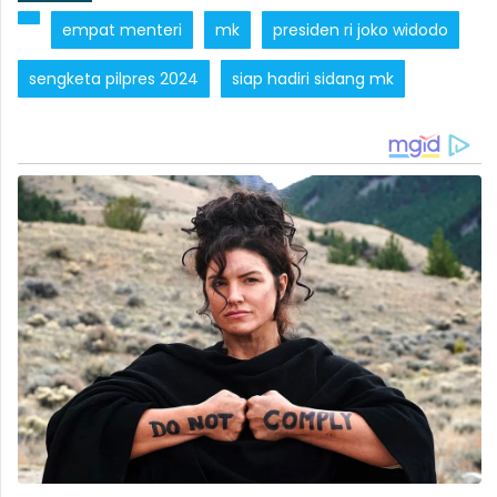
empat menteri
mk
presiden ri joko widodo
sengketa pilpres 2024
siap hadiri sidang mk