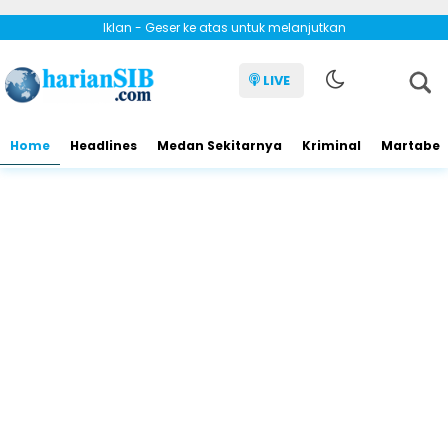
Iklan - Geser ke atas untuk melanjutkan
LIVE
Home
Headlines
Medan Sekitarnya
Kriminal
Martabe