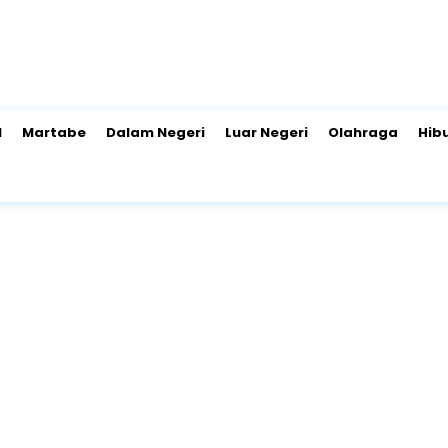
l
Martabe
Dalam Negeri
Luar Negeri
Olahraga
Hib