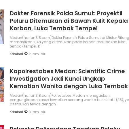
Dokter Forensik Polda Sumut: Proyektil
Peluru Ditemukan di Bawah Kulit Kepala
Korban, Luka Tembak Tempel
Medan(harianSIB.com)Dokter Forensik Polda Sumut dr Mistar Riton
memastikan luka yang ditemukan pada korban merupakan luka
tembak tempel. K
Kriminal
2 jam lalu
Kapolrestabes Medan: Scientific Crime
Investigation Jadi Kunci Ungkap
Kematian Wanita dengan Luka Tembak
Medan(harianSIB.com)Polrestabes Medan menegaskan
pengungkapan kasus kematian seorang wanita berinisial L (35), y
ditemukan tewas dengan l
Kriminal
3 jam lalu
Polresta Deliserdang Tangkap Pelaku