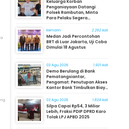
Keluarga Korban
Penganiayaan Datangi
Polsek Rambutan, Minta
Para Pelaku Segera
Ditangkap
kemarin
2.262 kali
Medan Jadi Percontohan
ga
BRT di Luar Jakarta, Uji Coba
Dimulai 18 Agustus
03 Agu 2026
1.901 kali
Demo Berulang di Bank
Pematangsiantar,
Pengamat: Penutupan Akses
Kantor Bank Timbulkan Biaya
Ekonomi bagi Masyarakat
ang
02 Agu 2026
1.824 kali
Silpa Capai Rp54, 3 Miliar
Lebih, Fraksi PDIP DPRD Karo
Tolak LPJ APBD 2025