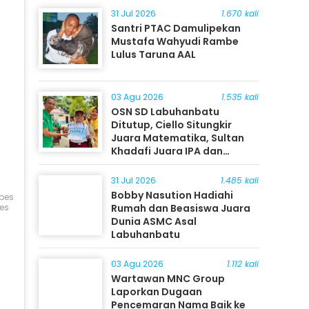
31 Jul 2026
1.670 kali
Santri PTAC Damulipekan
Mustafa Wahyudi Rambe
Lulus Taruna AAL
03 Agu 2026
1.535 kali
OSN SD Labuhanbatu
Ditutup, Ciello Situngkir
Juara Matematika, Sultan
Khadafi Juara IPA dan
Timothy Rangkuti Juara IPS
31 Jul 2026
1.485 kali
Bobby Nasution Hadiahi
bes
res
Rumah dan Beasiswa Juara
Dunia ASMC Asal
Labuhanbatu
03 Agu 2026
1.112 kali
Wartawan MNC Group
Laporkan Dugaan
Pencemaran Nama Baik ke