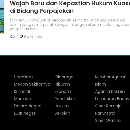
Wajah Baru dan Kepastian Hukum Kuas
di Bidang Perpajakan
(harianSIB.com)Dunia perpajakan sering kali dianggap sebagai
labirin yang rumit, penuh dengan hitungan ekonomis dan regulasi
yang terus beru
Opini
6 jam lalu
Headlines
Olahraga
Mimbar Agama
Medan Sekitarnya
Hiburan
Islam
Kriminal
Ekonomi
Agama Kristen
Martabe
Pendidikan
Lembaran Buday
Dalam Negeri
Hukum
Sinar Remaja
Luar Negeri
Sekolah
Pariwisata
Sinar Wanita