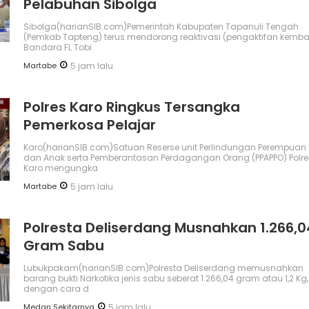
Pelabuhan Sibolga
Sibolga(harianSIB.com)Pemerintah Kabupaten Tapanuli Tengah
(Pemkab Tapteng) terus mendorong reaktivasi (pengaktifan kembal
Bandara FL Tobi
Martabe
5 jam lalu
Polres Karo Ringkus Tersangka
Pemerkosa Pelajar
Karo(harianSIB.com)Satuan Reserse unit Perlindungan Perempuan
dan Anak serta Pemberantasan Perdagangan Orang (PPAPPO) Polre
Karo mengungka
Martabe
5 jam lalu
Polresta Deliserdang Musnahkan 1.266,0
Gram Sabu
Lubukpakam(harianSIB.com)Polresta Deliserdang memusnahkan
barang bukti Narkotika jenis sabu seberat 1.266,04 gram atau 1,2 Kg,
dengan cara d
Medan Sekitarnya
5 jam lalu