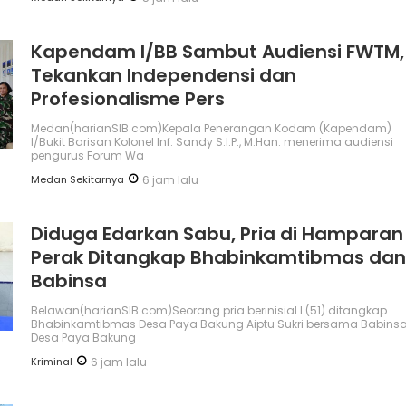
Kapendam I/BB Sambut Audiensi FWTM,
Tekankan Independensi dan
Profesionalisme Pers
Medan(harianSIB.com)Kepala Penerangan Kodam (Kapendam)
I/Bukit Barisan Kolonel Inf. Sandy S.I.P., M.Han. menerima audiensi
pengurus Forum Wa
Medan Sekitarnya
6 jam lalu
Diduga Edarkan Sabu, Pria di Hamparan
Perak Ditangkap Bhabinkamtibmas dan
Babinsa
Belawan(harianSIB.com)Seorang pria berinisial I (51) ditangkap
Bhabinkamtibmas Desa Paya Bakung Aiptu Sukri bersama Babins
Desa Paya Bakung
Kriminal
6 jam lalu