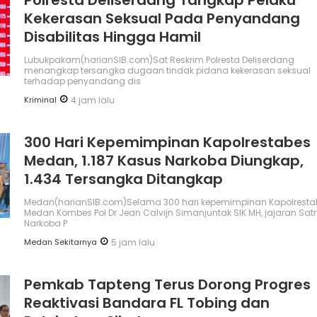
Kekerasan Seksual Pada Penyandang
Disabilitas Hingga Hamil
Lubukpakam(harianSIB.com)Sat Reskrim Polresta Deliserdang
menangkap tersangka dugaan tindak pidana kekerasan seksual
terhadap penyandang dis
Kriminal
4 jam lalu
300 Hari Kepemimpinan Kapolrestabes
Medan, 1.187 Kasus Narkoba Diungkap,
1.434 Tersangka Ditangkap
Medan(harianSIB.com)Selama 300 hari kepemimpinan Kapolresta
Medan Kombes Pol Dr Jean Calvijn Simanjuntak SIK MH, jajaran Sat
Narkoba P
Medan Sekitarnya
5 jam lalu
Pemkab Tapteng Terus Dorong Progres
Reaktivasi Bandara FL Tobing dan