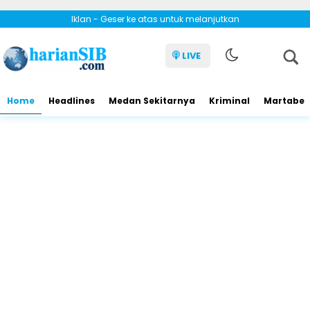
Iklan - Geser ke atas untuk melanjutkan
LIVE
Home
Headlines
Medan Sekitarnya
Kriminal
Martabe