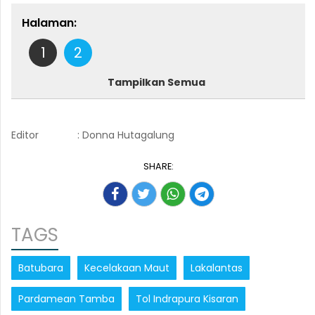
Halaman:
1
2
Tampilkan Semua
Editor
: Donna Hutagalung
SHARE:
TAGS
Batubara
Kecelakaan Maut
Lakalantas
Pardamean Tamba
Tol Indrapura Kisaran