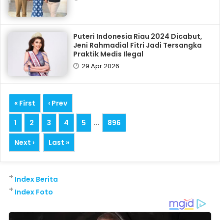
Puteri Indonesia Riau 2024 Dicabut,
Jeni Rahmadial Fitri Jadi Tersangka
Praktik Medis Ilegal
29 Apr 2026
« First
‹ Prev
1
2
3
4
5
...
896
Next ›
Last »
+
Index Berita
+
Index Foto