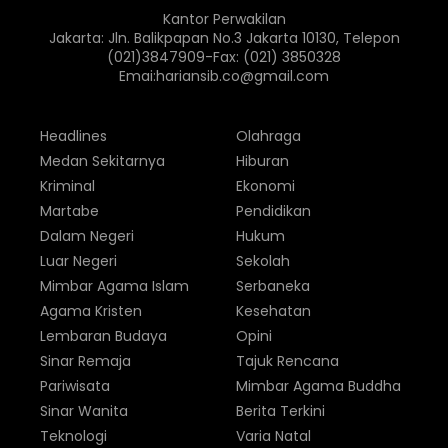
Kantor Perwakilan
Jakarta: Jln. Balikpapan No.3 Jakarta 10130, Telepon
(021)3847909-Fax: (021) 3850328
Emai:hariansib.co@gmail.com
Headlines
Olahraga
Medan Sekitarnya
Hiburan
Kriminal
Ekonomi
Martabe
Pendidikan
Dalam Negeri
Hukum
Luar Negeri
Sekolah
Mimbar Agama Islam
Serbaneka
Agama Kristen
Kesehatan
Lembaran Budaya
Opini
Sinar Remaja
Tajuk Rencana
Pariwisata
Mimbar Agama Buddha
Sinar Wanita
Berita Terkini
Teknologi
Varia Natal