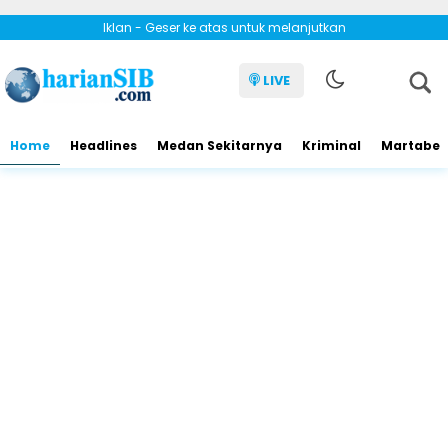
Iklan - Geser ke atas untuk melanjutkan
LIVE
Home
Headlines
Medan Sekitarnya
Kriminal
Martabe