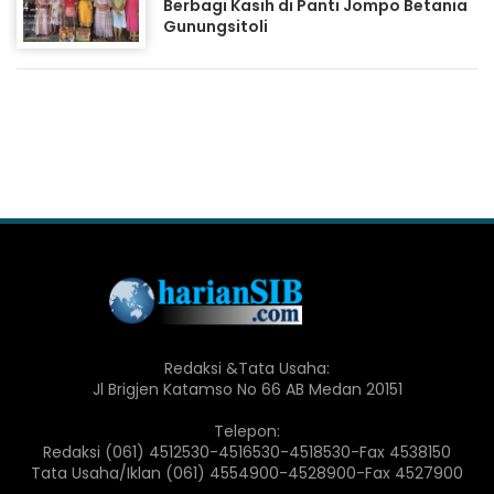
Berbagi Kasih di Panti Jompo Betania
Gunungsitoli
Redaksi &Tata Usaha:
Jl Brigjen Katamso No 66 AB Medan 20151
Telepon:
Redaksi (061) 4512530-4516530-4518530-Fax 4538150
Tata Usaha/Iklan (061) 4554900-4528900-Fax 4527900