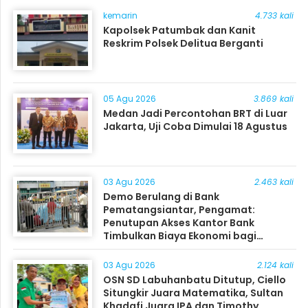
kemarin
4.733 kali
Kapolsek Patumbak dan Kanit
Reskrim Polsek Delitua Berganti
05 Agu 2026
3.869 kali
Medan Jadi Percontohan BRT di Luar
Jakarta, Uji Coba Dimulai 18 Agustus
03 Agu 2026
2.463 kali
Demo Berulang di Bank
Pematangsiantar, Pengamat:
Penutupan Akses Kantor Bank
Timbulkan Biaya Ekonomi bagi
Masyarakat
03 Agu 2026
2.124 kali
OSN SD Labuhanbatu Ditutup, Ciello
Situngkir Juara Matematika, Sultan
Khadafi Juara IPA dan Timothy