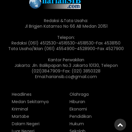
Redaksi &Tata Usaha:
Jl Brigjen Katamso No 66 AB Medan 20151
Telepon:
Redaksi (061) 4512530-4516530-4518530-Fax 4538150
Tata Usaha/Iklan (061) 4554900-4528900-Fax 4527900
Kantor Perwakilan
Jakarta: Jln. Balikpapan No.3 Jakarta 10130, Telepon
(021)3847909-Fax: (021) 3850328
Emai:hariansib.co@gmail.com
Headlines
Olahraga
Medan Sekitarnya
Hiburan
Kriminal
Ekonomi
Martabe
Pendidikan
Dalam Negeri
Hukum
Luar Negeri
Sekolah