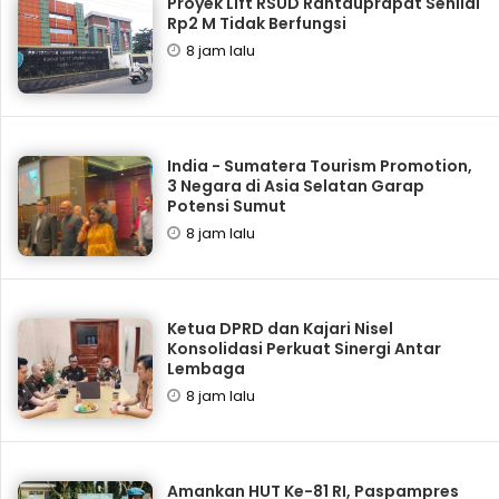
Proyek Lift RSUD Rantauprapat Senilai
Rp2 M Tidak Berfungsi
8 jam lalu
India - Sumatera Tourism Promotion,
3 Negara di Asia Selatan Garap
Potensi Sumut
8 jam lalu
Ketua DPRD dan Kajari Nisel
Konsolidasi Perkuat Sinergi Antar
Lembaga
8 jam lalu
Amankan HUT Ke-81 RI, Paspampres