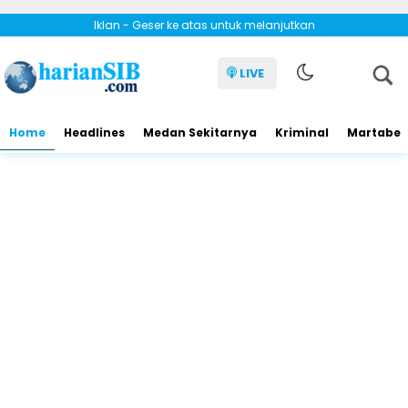
Iklan - Geser ke atas untuk melanjutkan
LIVE
Home
Headlines
Medan Sekitarnya
Kriminal
Martabe