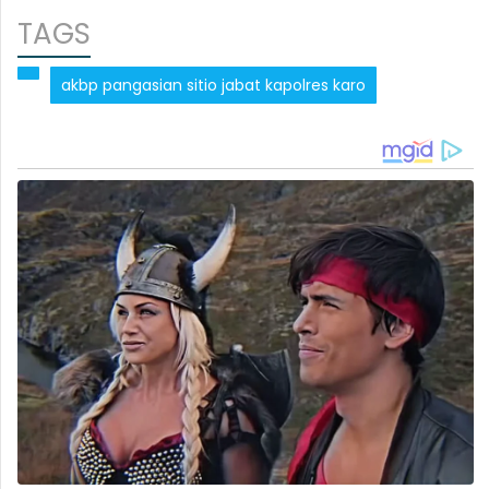
TAGS
akbp pangasian sitio jabat kapolres karo