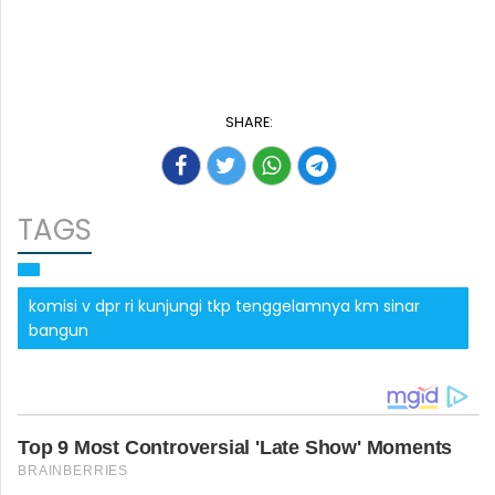
SHARE:
TAGS
komisi v dpr ri kunjungi tkp tenggelamnya km sinar
bangun