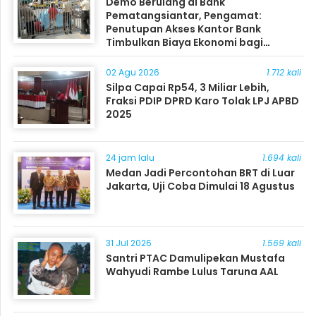
Demo Berulang di Bank
Pematangsiantar, Pengamat:
Penutupan Akses Kantor Bank
Timbulkan Biaya Ekonomi bagi
Masyarakat
02 Agu 2026
1.712 kali
Silpa Capai Rp54, 3 Miliar Lebih,
Fraksi PDIP DPRD Karo Tolak LPJ APBD
2025
24 jam lalu
1.694 kali
Medan Jadi Percontohan BRT di Luar
Jakarta, Uji Coba Dimulai 18 Agustus
31 Jul 2026
1.569 kali
Santri PTAC Damulipekan Mustafa
Wahyudi Rambe Lulus Taruna AAL