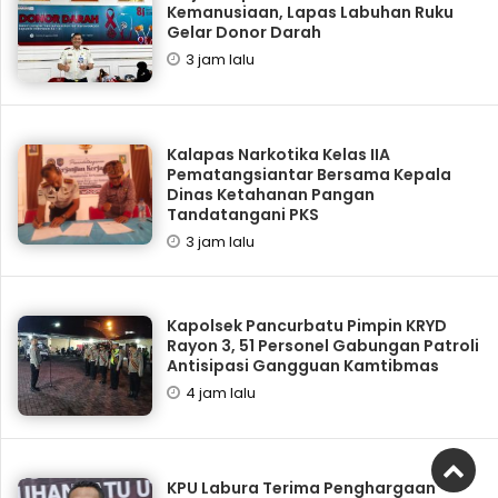
Kemanusiaan, Lapas Labuhan Ruku
Gelar Donor Darah
3 jam lalu
Kalapas Narkotika Kelas IIA
Pematangsiantar Bersama Kepala
Dinas Ketahanan Pangan
Tandatangani PKS
3 jam lalu
Kapolsek Pancurbatu Pimpin KRYD
Rayon 3, 51 Personel Gabungan Patroli
Antisipasi Gangguan Kamtibmas
4 jam lalu
KPU Labura Terima Penghargaan