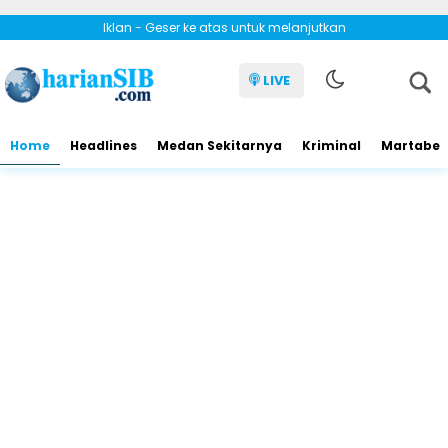
Iklan - Geser ke atas untuk melanjutkan
LIVE
Home
Headlines
Medan Sekitarnya
Kriminal
Martabe