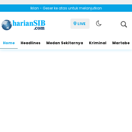
Iklan - Geser ke atas untuk melanjutkan
LIVE
Home
Headlines
Medan Sekitarnya
Kriminal
Martabe