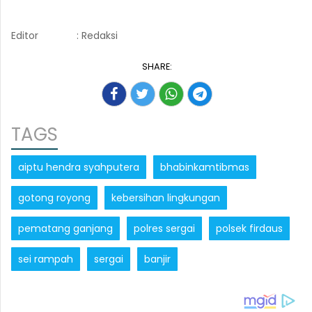
Editor
: Redaksi
SHARE:
TAGS
aiptu hendra syahputera
bhabinkamtibmas
gotong royong
kebersihan lingkungan
pematang ganjang
polres sergai
polsek firdaus
sei rampah
sergai
banjir