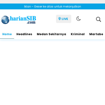
Iklan - Geser ke atas untuk melanjutkan
LIVE
Home
Headlines
Medan Sekitarnya
Kriminal
Martabe