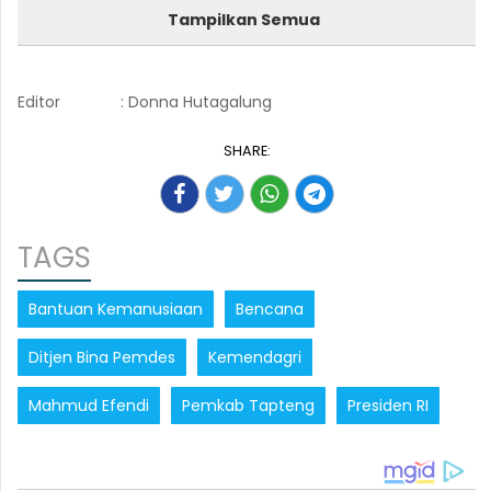
Tampilkan Semua
Editor
: Donna Hutagalung
SHARE:
TAGS
Bantuan Kemanusiaan
Bencana
Ditjen Bina Pemdes
Kemendagri
Mahmud Efendi
Pemkab Tapteng
Presiden RI