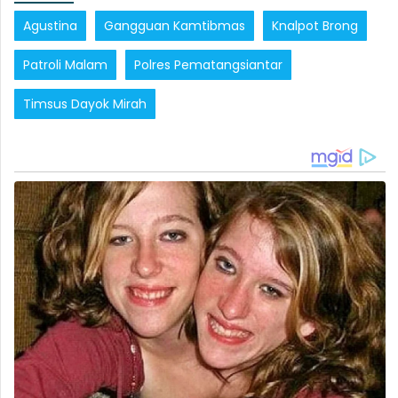
Agustina
Gangguan Kamtibmas
Knalpot Brong
Patroli Malam
Polres Pematangsiantar
Timsus Dayok Mirah