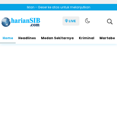
Iklan - Geser ke atas untuk melanjutkan
LIVE
Home
Headlines
Medan Sekitarnya
Kriminal
Martabe