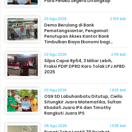
Para Pelaku Segera Ditangkap
03 Agu 2026
2.159 kali
Demo Berulang di Bank
Pematangsiantar, Pengamat:
Penutupan Akses Kantor Bank
Timbulkan Biaya Ekonomi bagi
Masyarakat
02 Agu 2026
2.114 kali
Silpa Capai Rp54, 3 Miliar Lebih,
Fraksi PDIP DPRD Karo Tolak LPJ APBD
2025
03 Agu 2026
1.835 kali
OSN SD Labuhanbatu Ditutup, Ciello
Situngkir Juara Matematika, Sultan
Khadafi Juara IPA dan Timothy
Rangkuti Juara IPS
06 Agu 2026
1.538 kali
Bupati Toba Lantik 39 Pejabat,