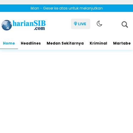
Iklan - Geser ke atas untuk melanjutkan
LIVE
Home
Headlines
Medan Sekitarnya
Kriminal
Martabe