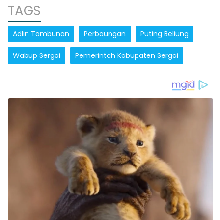
TAGS
Adlin Tambunan
Perbaungan
Puting Beliung
Wabup Sergai
Pemerintah Kabupaten Sergai