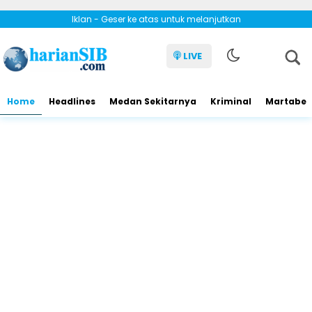
Iklan - Geser ke atas untuk melanjutkan
LIVE
Home
Headlines
Medan Sekitarnya
Kriminal
Martabe