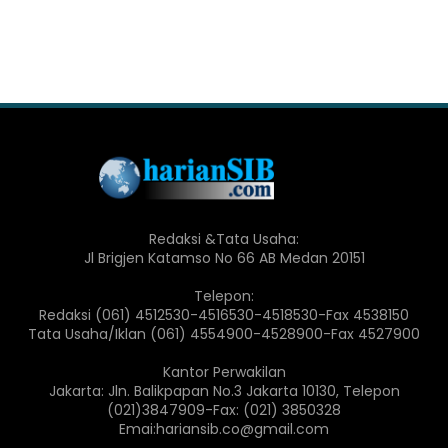
Redaksi &Tata Usaha:
Jl Brigjen Katamso No 66 AB Medan 20151
Telepon:
Redaksi (061) 4512530-4516530-4518530-Fax 4538150
Tata Usaha/Iklan (061) 4554900-4528900-Fax 4527900
Kantor Perwakilan
Jakarta: Jln. Balikpapan No.3 Jakarta 10130, Telepon
(021)3847909-Fax: (021) 3850328
Emai:hariansib.co@gmail.com