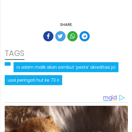
SHARE:
TAGS
rs adam malik akan sambut ‘pesta’ akreditasi jci
usai peringati hut ke 73 ri