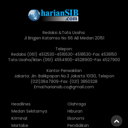
Redaksi &Tata Usaha:
Jl Brigjen Katamso No 66 AB Medan 20151
Telepon:
Redaksi (061) 4512530-4516530-4518530-Fax 4538150
Tata Usaha/Iklan (061) 4554900-4528900-Fax 4527900
Kantor Perwakilan
Jakarta: Jln. Balikpapan No.3 Jakarta 10130, Telepon
(021)3847909-Fax: (021) 3850328
Emai:hariansib.co@gmail.com
Headlines
Olahraga
Medan Sekitarnya
Hiburan
Kriminal
Ekonomi
Martabe
Pendidikan