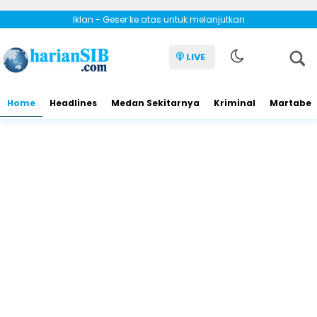
Iklan - Geser ke atas untuk melanjutkan
LIVE
Home
Headlines
Medan Sekitarnya
Kriminal
Martabe