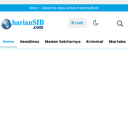
Iklan - Geser ke atas untuk melanjutkan
LIVE
Home
Headlines
Medan Sekitarnya
Kriminal
Martabe