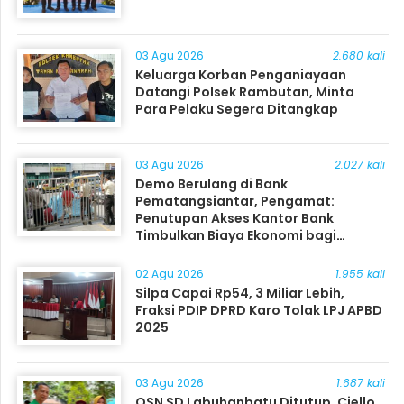
03 Agu 2026
2.680 kali
Keluarga Korban Penganiayaan
Datangi Polsek Rambutan, Minta
Para Pelaku Segera Ditangkap
03 Agu 2026
2.027 kali
Demo Berulang di Bank
Pematangsiantar, Pengamat:
Penutupan Akses Kantor Bank
Timbulkan Biaya Ekonomi bagi
Masyarakat
02 Agu 2026
1.955 kali
Silpa Capai Rp54, 3 Miliar Lebih,
Fraksi PDIP DPRD Karo Tolak LPJ APBD
2025
03 Agu 2026
1.687 kali
OSN SD Labuhanbatu Ditutup, Ciello