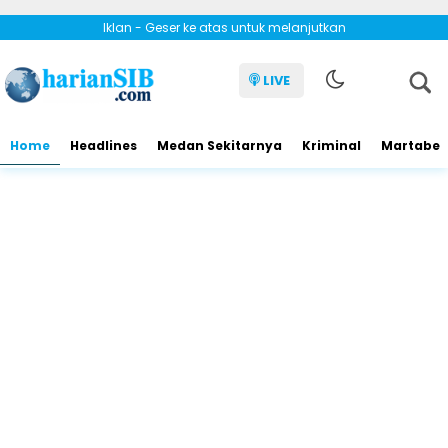
Iklan - Geser ke atas untuk melanjutkan
LIVE
Home
Headlines
Medan Sekitarnya
Kriminal
Martabe