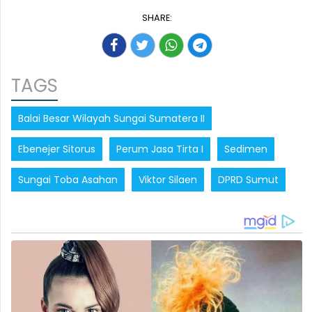
SHARE:
TAGS
Balai Besar Wilayah Sungai Sumatera II
Ebenejer Sitorus
Perum Jasa Tirta I
Sedimen
Sungai Toba Asahan
Viktor Silaen
DPRD Sumut