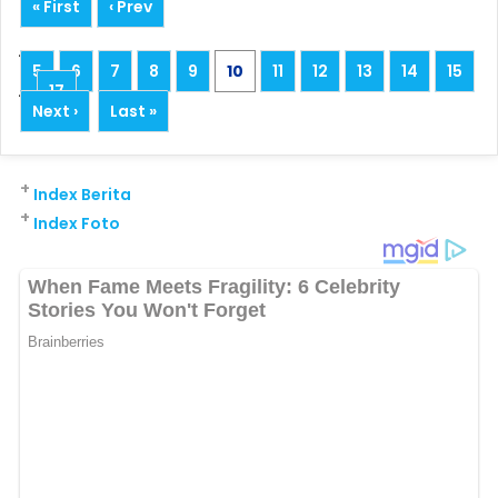
« First
‹ Prev
...
5
6
7
8
9
10
11
12
13
14
15
...
17
Next ›
Last »
+
Index Berita
+
Index Foto