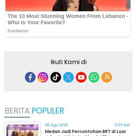
Ikuti Kami di
BERITA
POPULER
05 Agu 2026
3.511 kali
Medan Jadi Percontohan BRT di Luar