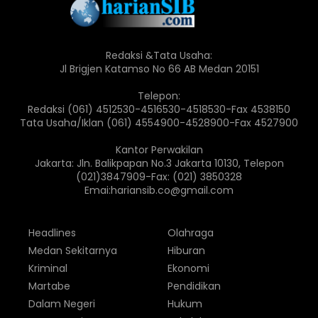
Redaksi &Tata Usaha:
Jl Brigjen Katamso No 66 AB Medan 20151
Telepon:
Redaksi (061) 4512530-4516530-4518530-Fax 4538150
Tata Usaha/Iklan (061) 4554900-4528900-Fax 4527900
Kantor Perwakilan
Jakarta: Jln. Balikpapan No.3 Jakarta 10130, Telepon
(021)3847909-Fax: (021) 3850328
Emai:hariansib.co@gmail.com
Headlines
Olahraga
Medan Sekitarnya
Hiburan
Kriminal
Ekonomi
Martabe
Pendidikan
Dalam Negeri
Hukum