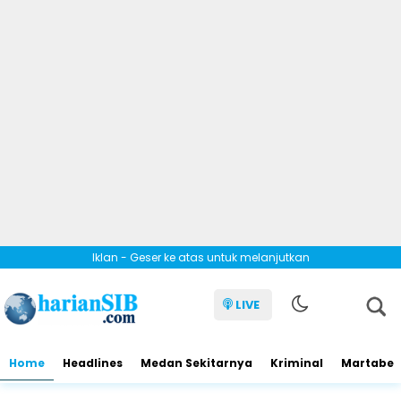
Iklan - Geser ke atas untuk melanjutkan
LIVE
Home
Headlines
Medan Sekitarnya
Kriminal
Martabe