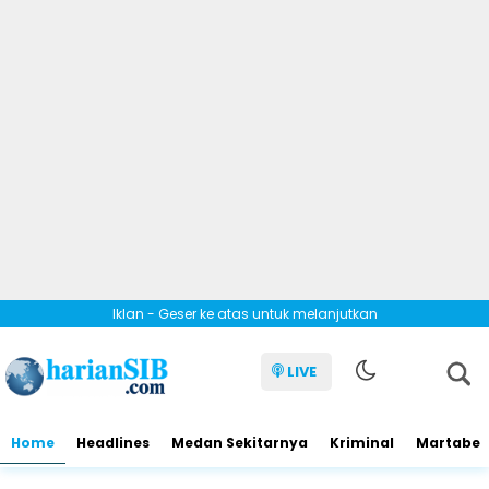
Iklan - Geser ke atas untuk melanjutkan
LIVE
Home
Headlines
Medan Sekitarnya
Kriminal
Martabe