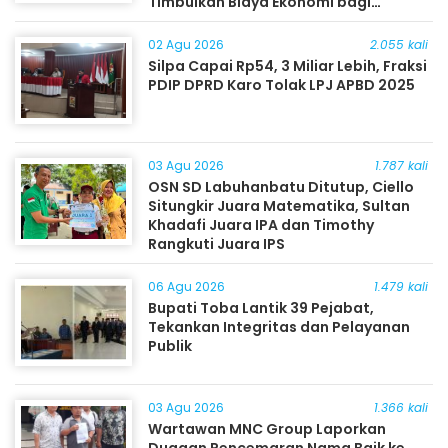
Timbulkan Biaya Ekonomi bagi
Masyarakat
02 Agu 2026
2.055 kali
Silpa Capai Rp54, 3 Miliar Lebih, Fraksi
PDIP DPRD Karo Tolak LPJ APBD 2025
03 Agu 2026
1.787 kali
OSN SD Labuhanbatu Ditutup, Ciello
Situngkir Juara Matematika, Sultan
Khadafi Juara IPA dan Timothy
Rangkuti Juara IPS
06 Agu 2026
1.479 kali
Bupati Toba Lantik 39 Pejabat,
Tekankan Integritas dan Pelayanan
Publik
03 Agu 2026
1.366 kali
Wartawan MNC Group Laporkan