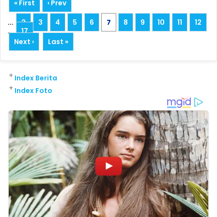
« First
‹ Prev
...
2
3
4
5
6
7
8
9
10
11
12
...
17
Next ›
Last »
+
Index Berita
+
Index Foto