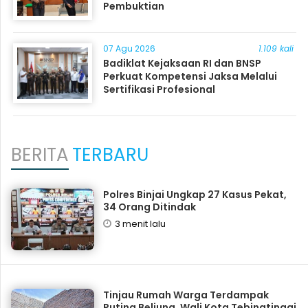
Pembuktian
07 Agu 2026
1.109 kali
Badiklat Kejaksaan RI dan BNSP
Perkuat Kompetensi Jaksa Melalui
Sertifikasi Profesional
BERITA
TERBARU
Polres Binjai Ungkap 27 Kasus Pekat,
34 Orang Ditindak
3 menit lalu
Tinjau Rumah Warga Terdampak
Puting Beliung, Wali Kota Tebingtinggi