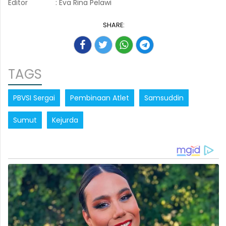
Editor
: Eva Rina Pelawi
SHARE:
TAGS
PBVSI Sergai
Pembinaan Atlet
Samsuddin
Sumut
Kejurda