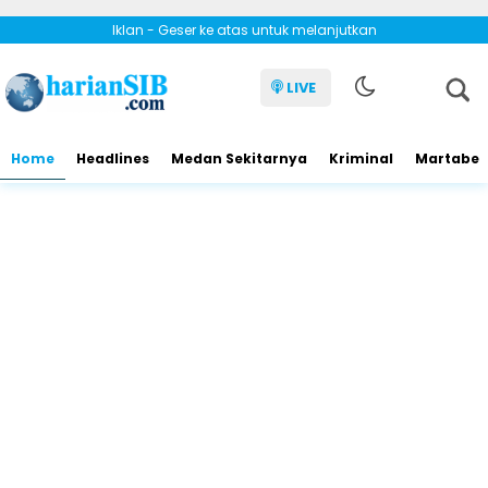
Iklan - Geser ke atas untuk melanjutkan
LIVE
Home
Headlines
Medan Sekitarnya
Kriminal
Martabe