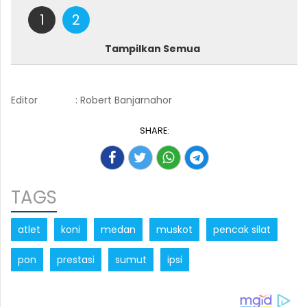
1
2
Tampilkan Semua
Editor
: Robert Banjarnahor
SHARE:
TAGS
atlet
koni
medan
muskot
pencak silat
pon
prestasi
sumut
ipsi