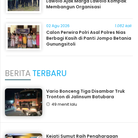
Lawolo Ajak Marga Lawolo Kompak
Membangun Organisasi
02 Agu 2026
1.082 kali
Calon Perwira Polri Asal Polres Nias
Berbagi Kasih di Panti Jompo Betania
Gunungsitoli
BERITA
TERBARU
Vario Bonceng Tiga Disambar Truk
Tronton di Jalinsum Batubara
49 menit lalu
Kejati Sumut Raih Penghargaan