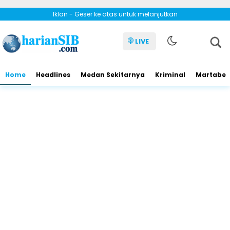
Iklan - Geser ke atas untuk melanjutkan
LIVE
Home
Headlines
Medan Sekitarnya
Kriminal
Martabe